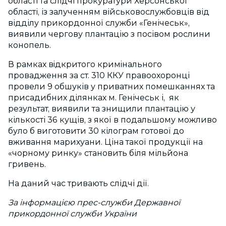
області та слідчі прокуратури Херсонської
області, із залученням військовослужбовців від
відділу прикордонної служби «Генічеськ»,
виявили чергову плантацію з посівом рослини
конопель.
В рамках вiдкритого кримiнального
провадження за ст. 310 ККУ правоохоронці
провели 9 обшуків у приватних помешканнях та
присадибних ділянках м. Генічеськ і, як
результат, виявили та знищили плантацію у
кількості 36 кущів, з якої в подальшому можливо
було б виготовити 30 кілограм готової до
вживання марихуани. Ціна такої продукції на
«чорному ринку» становить біля мільйона
гривень.
На даний час тривають слідчі дії.
За інформацією прес-служби Державної
прикордонної служби України