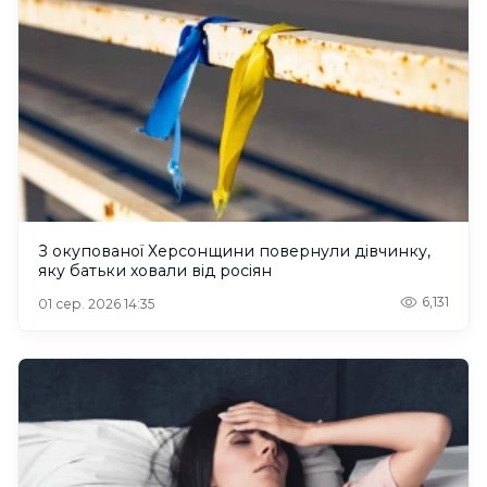
З окупованої Херсонщини повернули дівчинку,
яку батьки ховали від росіян
6,131
01 сер. 2026 14:35