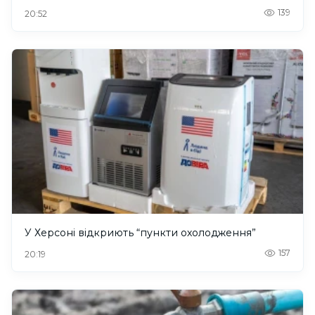
139
20:52
У Херсоні відкриють “пункти охолодження”
157
20:19