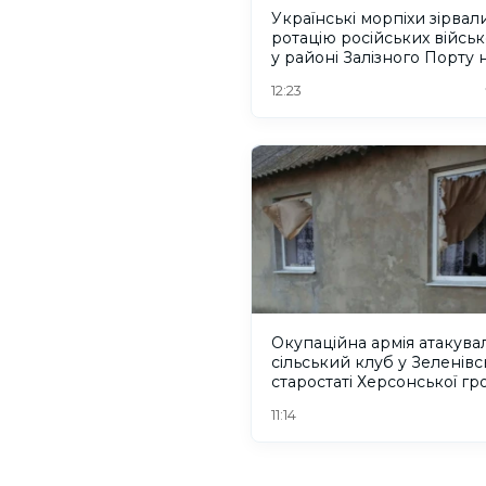
Українські морпіхи зірвал
ротацію російських війсь
у районі Залізного Порту 
Херсонщині. ВІДЕО
12:23
Окупаційна армія атакува
сільський клуб у Зеленів
старостаті Херсонської г
11:14