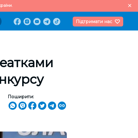
раїни.
Підтримати нас
реатками
нкурсу
Поширити: