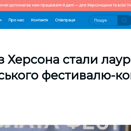
онат допомагає нам працювати й далі — для Херсонщини та всієї Ук
и
Про нас
Контакти
Cпівпраця
 з Херсона стали лау
ського фестивалю-ко