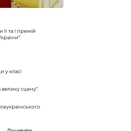
ІІ та І премій
України".
и у класі
 велику сцену".
 Всеукраїнського
Поширити: