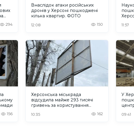
и
Внаслідок атаки російських
Науко
кових
дронів у Херсоні пошкоджені
пошк
на
кілька квартир. ФОТО
Херс
294
150
12:08
11:57
ла
Херсонська міськрада
У Хер
ському
відсудила майже 293 тисячі
пошк
ромади
гривень за користування
центр
місцями для реклами
156
162
10:35
09:41