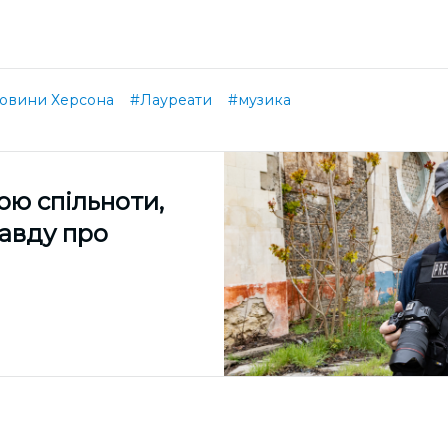
овини Херсона
#Лауреати
#музика
ою спільноти,
равду про