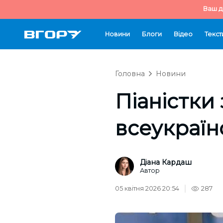
Ваш д
Новини
Блоги
Відео
Текст
Головна
Новини
Піаністки
всеукраїн
Діана Кардаш
Автор
05 квітня 2026 20:54
287