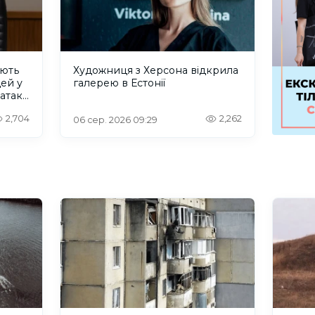
ують
Художниця з Херсона відкрила
дей у
галерею в Естонії
 атаку
2,704
2,262
06 сер. 2026 09:29