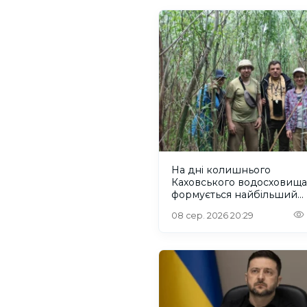
На дні колишнього
Каховського водосховища
формується найбільший
рівновіковий ліс Європи
08 сер. 2026 20:29