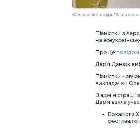
Фестиваль-конкурс "Злата фест. 
Піаністки з Херс
на всеукраїнсько
Про це
повідо
Дарʼя Данюк виб
Піаністки навча
викладачки Оле
В адміністрації
Дарʼя взяла
учас
Вокаліст з
фестивалю 