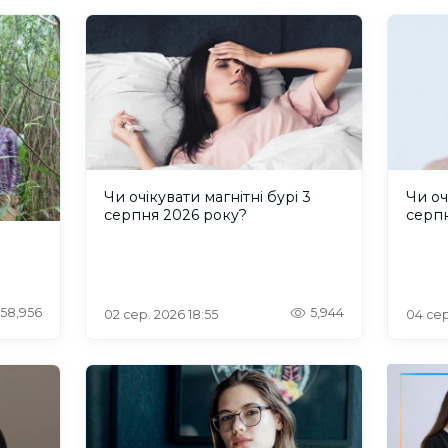
Чи очікувати магнітні бурі 3
Чи оч
серпня 2026 року?
серп
58,956
5,944
02 сер. 2026 18:55
04 сер