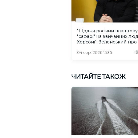
"Щодня росіяни влаштов
"сафарі" на звичайних лю
Херсоні": Зеленський про
російського дрона
04 сер. 2026 15:35
ЧИТАЙТЕ ТАКОЖ