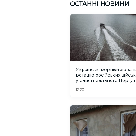
ОСТАННІ НОВИНИ
Українські морпіхи зірвал
ротацію російських війсь
у районі Залізного Порту 
Херсонщині. ВІДЕО
12:23