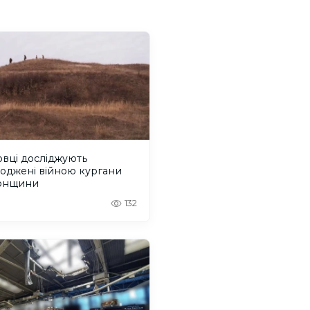
вці досліджують
оджені війною кургани
онщини
132