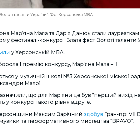
Золоті таланти України". Фо: Херсонська МВА
она Марʼяна Мала та Дарʼя Данюк стали лауреатками 
му фестивалі-конкурсі "Злата фест. Золоті таланти 
мили
у
Херсонській МВА.
орола І премію конкурсу, Марʼяна Мала – ІІ.
ються у музичній школі №3 Херсонської міської рад
ксандри Малої.
 зазначили, що для Марʼяни це був "перший вихід на
ть у конкурсі такого рівня вдруге.
 Херсонщини
Максим Зарічний
здобув
Гран-прі VII
музики та перформативного мистецтва "BRAVO".