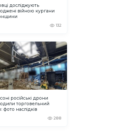
вці досліджують
оджені війною кургани
онщини
132
соні російські дрони
одили торговельний
: фото наслідків
288