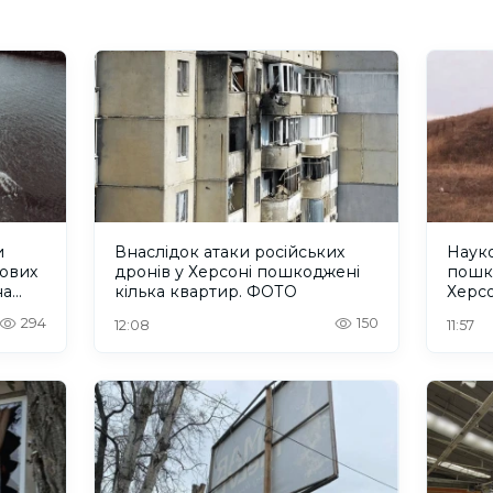
и
Внаслідок атаки російських
Науко
кових
дронів у Херсоні пошкоджені
пошк
на
кілька квартир. ФОТО
Херс
294
150
12:08
11:57