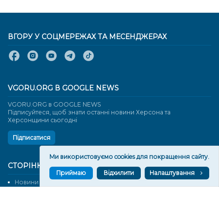
ВГОРУ У СОЦМЕРЕЖАХ ТА МЕСЕНДЖЕРАХ
VGORU.ORG В GOOGLE NEWS
VGORU.ORG в GOOGLE NEWS
Підписуйтеся, щоб знати останні новини Херсона та
Херсонщини сьогодні
Підписатися
Ми використовуємо cookies для покращення сайту.
СТОРІНКИ
Приймаю
Відхилити
Налаштування
Новини
Тексти
Історії
Аналітика
Фактчек
Розслідування
Право
Фото