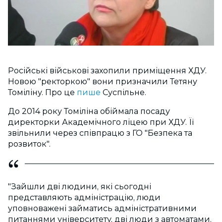
Російські військові захопили приміщення ХДУ.
Новою "ректоркою" вони призначили Тетяну
Томіліну. Про це
пише
Суспільне.
До 2014 року Томіліна обіймала посаду
директорки Академічного ліцею при ХДУ. Її
звільнили через співпрацю з ГО "Безпека та
розвиток".
"Зайшли дві людини, які сьогодні
представляють адміністрацію, люди
уповноважені займатись адміністративними
питаннями університету, дві люди з автоматами.