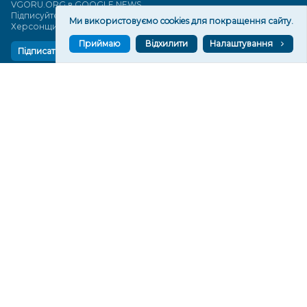
VGORU.ORG в GOOGLE NEWS
Підписуйтеся, щоб знати останні новини Херсона та
Ми використовуємо cookies для покращення сайту.
Херсонщини сьогодні
Приймаю
Відхилити
Налаштування
Підписатися
СТОРІНКИ
Новини
Тексти
Історії
Аналітика
Фактчек
Розслідування
Право
Фото
Перерва на каву
Промо
Життя
Блоги
Відео
Архів
Про нас
Контакти
Редакційна політика
Політика конфіденційності
Cпівпраця
КОНТАКТИ