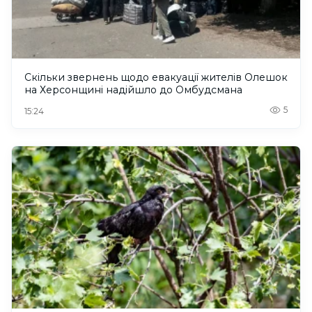
Скільки звернень щодо евакуації жителів Олешок
на Херсонщині надійшло до Омбудсмана
5
15:24