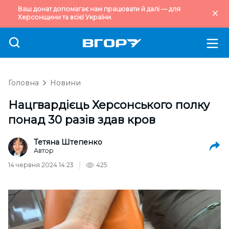
Ваш донат допомагає нам працювати й далі — для
Херсонщини та всієї України.
Головна
Новини
Нацгвардієць Херсонського полку
понад 30 разів здав кров
Тетяна Штепенко
Автор
14 червня 2024 14:23
425