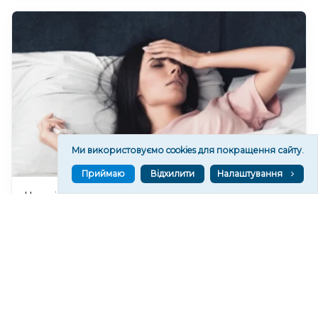
Ми використовуємо cookies для покращення сайту.
Приймаю
Відхилити
Налаштування
Чи очікувати магнітні бурі 8 серпня 2026 року?
805
07 сер. 2026 19:52
Читати ще