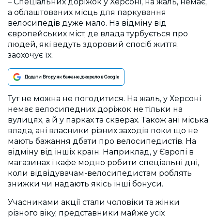
– Спеціальних доріжок у Херсоні, на жаль, немає,
а облаштованих місць для паркування
велосипедів дуже мало. На відміну від
європейських міст, де влада турбується про
людей, які ведуть здоровий спосіб життя,
заохочує їх.
Додати Вгору як бажане джерело в Google
Тут не можна не погодитися. На жаль, у Херсоні
немає велосипедних доріжок не тільки на
вулицях, а й у парках та скверах. Також ані міська
влада, ані власники різних заходів поки що не
мають бажання дбати про велосипедистів. На
відміну від іншіх країн. Наприклад, у Європі в
магазинах і кафе модно робити спеціальні дні,
коли відвідувачам-велосипедистам роблять
знижки чи надають якісь інші бонуси.
Учасниками акції стали чоловіки та жінки
різного віку, представники майже усіх