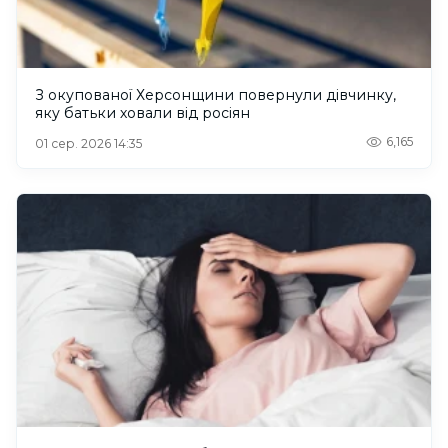
З окупованої Херсонщини повернули дівчинку,
яку батьки ховали від росіян
6,165
01 сер. 2026 14:35