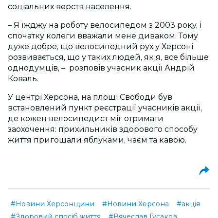
соціальних верств населення.
– Я їжджу на роботу велосипедом з 2003 року, і
спочатку колеги вважали мене диваком. Тому
дуже добре, що велосипедний рух у Херсоні
розвивається, що у таких людей, як я, все більше
однодумців, – розповів учасник акції Андрій
Коваль.
У центрі Херсона, на площі Свободи був
встановлений пункт реєстрації учасників акції,
де кожен велосипедист міг отримати
заохочення: прихильників здорового способу
життя пригощали яблуками, чаєм та кавою.
#Новини Херсонщини
#Новини Херсона
#акція
#Здоровий спосіб життя
#Вячеслав Гусаков