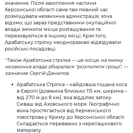
значення. Після захоплення частини
Херсонської області саме там певний час
розміщувала незаконна адмністрація, хоча
відомо, що зараз представники окупаційної
влади змінили місце розташування та
переховуються в іншому місці. Крім того,
Арабатську стрілку неодноразово відвідували
російські посадовці.
"Також Арабатська стрілка — це місце, на якому
незаконна влада збиралася "розпиляти гроші", —
зазначив Сергій Данилов.
Арабатська Стрілка – найдовша піщана коса
в Європі (довжина близько 115 км, ширина –
від 270 м до 8 км), яка відділяє затоку
Сиваш від Азовського моря. Географічно
вона простягається від Керченського
півострова у Криму до Херсонської області.
Складається переважно з черепашкового
матеріалу.