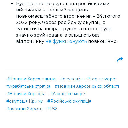
Була повністю окупована російськими
військами в перший же день
повномасштабного вторгнення – 24 лютого
2022 року. Через російську окупацію
туристична інфраструктура на косі була
значно зруйнована, а більшість баз
відпочинку
не функціонують
повноцінно.
#Новини Херсонщини
#окупація
#Чорне море
#Арабатська стрілка
#Новини Херсонської області
#Новини Херсона
#Азовське море
#окупація Криму
#Російська окупація
#новини Херсон
#РФ