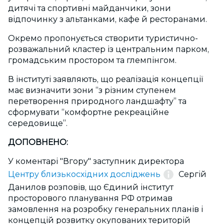
дитячі та спортивні майданчики, зони
відпочинку з альтанками, кафе й ресторанами.
Окремо пропонується створити туристично-
розважальний кластер із центральним парком,
громадським простором та глемпінгом.
В інституті заявляють, що реалізація концепції
має визначити зони “з різним ступенем
перетворення природного ландшафту” та
сформувати “комфортне рекреаційне
середовище”.
ДОПОВНЕНО:
У коментарі "Вгору" заступник директора
Центру близькосхідних досліджень
Сергій
Данилов розповів, що Єдиний інститут
просторового планування РФ отримав
замовлення на розробку генеральних планів і
концепцій розвитку окупованих територій