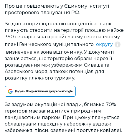
Про це повідомляють у Єдиному інституті
просторового планування РФ.
Згідно з оприлюдненою концепцією, парк
планують створити на території площею майже
390 гектарів, яка в російському генеральному
плані Генічеського муніципального
округу
визначена як зона відпочинку. У документі
зазначається, що територію обрали через її
розташування між узбережжям Сиваша та
Азовського моря, а також потенціал для
розвитку пляжного туризму.
Додати Вгору як бажане джерело в Google
За задумом окупаційної влади, близько 70%
території має залишитися природним
ландшафтним парком. При цьому планується
облаштувати пішохідну набережну вздовж
узбережжя, пірси, озеленені прогулянкові алеї,