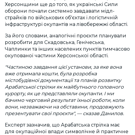
Херсонщини ще до того, як українські Сили
оборони почали системно завдавати мідл-
страйків по військових об'єктах і логістичній
інфраструктурі окупантів на лівобережжі області.
За його словами, аналогічні проєкти планували
розробити для Скадовська, Генічеська,
Чаплинки та інших населених пунктів тимчасово
окупованої частини Херсонської області.
"Частиною завдання цієї установи, за яке вона
вже отримала кошти, була розробка
містобудівної документації та планів розвитку
Арабатської стрілки як майбутнього головного
курорту, як це представляли окупанти. І ми
бачимо черговий результат їхньої роботи, коли
вони, незважаючи на обставини, продовжують
презентувати свої проєкти", — сказав Данилов.
Експерт зазначив, що Арабатська стрілка має
для окупаційної влади символічне й практичне