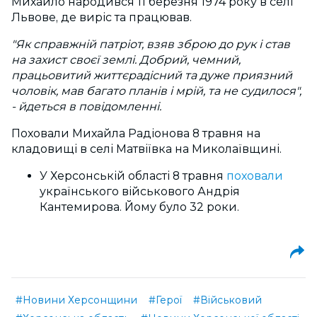
Михайло народився 11 березня 1974 року в селі
Львове, де виріс та працював.
"Як справжній патріот, взяв зброю до рук і став
на захист своєї землі. Добрий, чемний,
працьовитий життєрадісний та дуже приязний
чоловік, мав багато планів і мрій, та не судилося",
- йдеться в повідомленні.
Поховали Михайла Радіонова 8 травня на
кладовищі в селі Матвіївка на Миколаївщині.
У Херсонській області 8 травня
поховали
українського військового Андрія
Кантемирова. Йому було 32 роки.
#Новини Херсонщини
#Герої
#Військовий