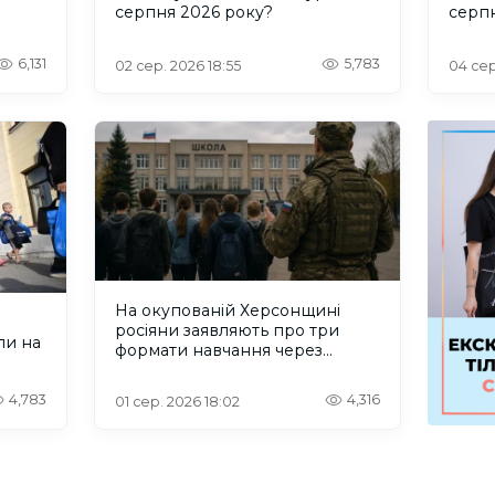
серпня 2026 року?
серп
6,131
5,783
02 сер. 2026 18:55
04 сер
На окупованій Херсонщині
росіяни заявляють про три
ли на
формати навчання через
проблеми зі світлом та
інтернетом
4,783
4,316
01 сер. 2026 18:02