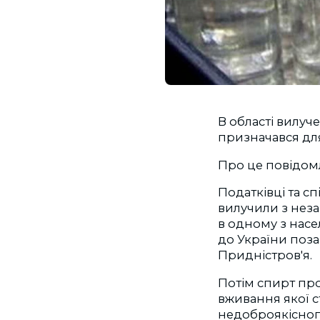
В області вилуч
призначався дл
Про це повідом
Податківці та с
вилучили з неза
в одному з насе
до України поз
Придністров'я.
Потім спирт про
вживання якої с
недоброякісног