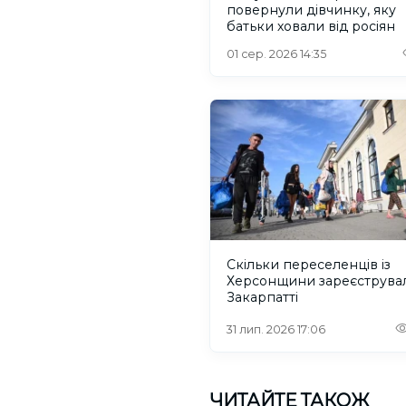
повернули дівчинку, яку
батьки ховали від росіян
01 сер. 2026 14:35
Скільки переселенців із
Херсонщини зареєструва
Закарпатті
31 лип. 2026 17:06
ЧИТАЙТЕ ТАКОЖ