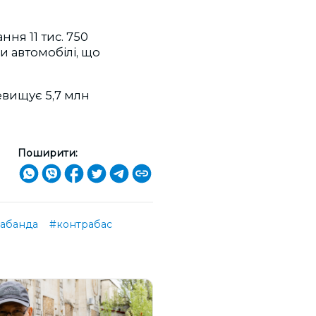
ння 11 тис. 750
и автомобілі, що
евищує 5,7 млн
Поширити:
абанда
#контрабас