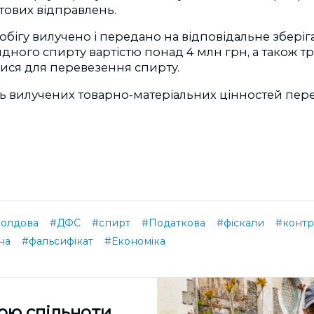
тових відправлень.
 обігу вилучено і передано на відповідальне зберіга
ндного спирту вартістю понад 4 млн грн, а також тр
ися для перевезення спирту.
ть вилучених товарно-матеріальних цінностей пер
олдова
#ДФС
#спирт
#Податкова
#фіскали
#контр
на
#фальсифікат
#Економіка
ою спільноти,