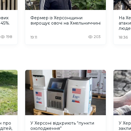
ових
Фермер із Херсонщини
На Хе
 45%.
вирощує овочі на Хмельниччині
атак
люде
198
203
19:11
18:36
н про
У Херсоні відкриють “пункти
У Хер
дітей,
охолодження”
закл