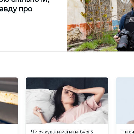
равду про
и
Чи очікувати магнітні бурі 3
Чи оч