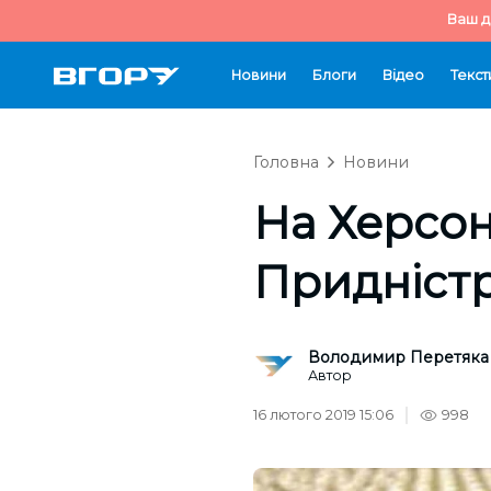
Ваш д
Новини
Блоги
Відео
Текст
Головна
Новини
На Херсон
Придністр
Володимир Перетяка
Автор
16 лютого 2019 15:06
998