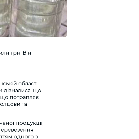
лн грн. Він
нській області
и дізналися, що
, що потрапляє
олдови та
аної продукції,
 перевезення
ттям одного з