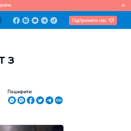
раїни.
Підтримати нас
т з
Поширити: