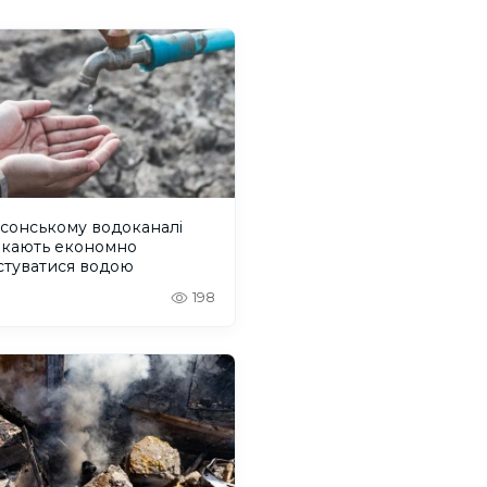
сонському водоканалі
икають економно
стуватися водою
198