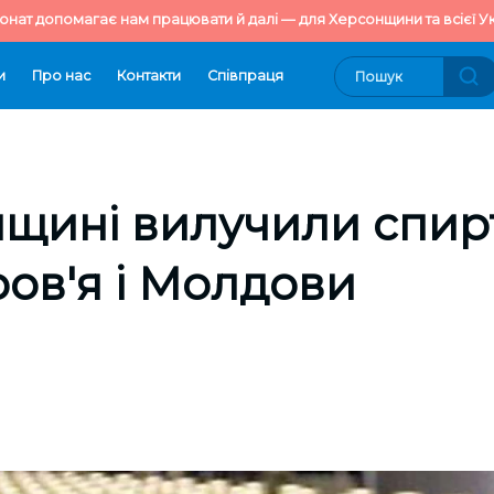
онат допомагає нам працювати й далі — для Херсонщини та всієї Ук
и
Про нас
Контакти
Cпівпраця
щині вилучили спир
ов'я і Молдови