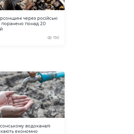
рсонщині через російські
и поранено понад 20
й
150
сонському водоканалі
икають економно