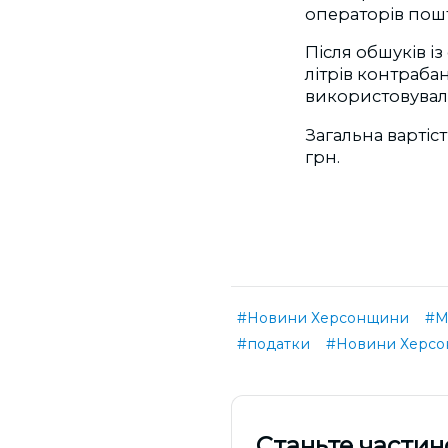
операторів пош
Після обшуків із
літрів контраба
використовувал
Загальна вартіс
грн.
#Новини Херсонщини
#М
#податки
#Новини Херсо
Cтаньте частин