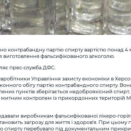
ено контрабандну партію спирту вартістю понад 4 м
я виготовлення фальсифікованого алкоголю.
ляє прес-служба ДФС.
півробітники Управління захисту економіки в Херсо
конного обігу партію контрабандного спирту. Вон
лених пунктів зберігається недоброякісний спирт
а митним контролем із прикордонних територій М
давали виробникам фальсифікованої лікеро-горілч
тановить загрозу для життя і здоров'я. При цьому
о спирту перебувало під документальним прикри