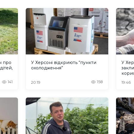
н про
У Херсоні відкриють “пункти
У Хер
дітей,
охолодження”
закл
кори
141
158
20:19
19:46