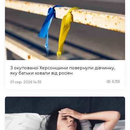
З окупованої Херсонщини повернули дівчинку,
яку батьки ховали від росіян
6,153
01 сер. 2026 14:35