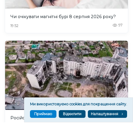
Чи очікувати магнітні бурі 8 серпня 2026 року?
97
19:52
Ми використовуємо cookies для покращення сайту.
Приймаю
Відхилити
Налаштування
Російські військові ховають техніку на подвір'ях
жителів окупованих Олешок на Херсонщині
111
19:20