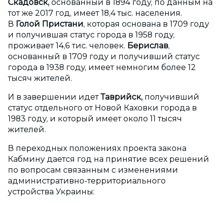
Скадовск,
основанный в 1894 году, по данным на
тот же 2017 год, имеет 18,4 тыс. населения.
В
Голой Пристани
, которая основана в 1709 году
и получившая статус города в 1958 году,
проживает 14,6 тис. человек.
Берислав
,
основанный в 1709 году и получивший статус
города в 1938 году, имеет немногим более 12
тысяч жителей.
И в завершении идет
Таврийск,
получивший
статус отдельного от Новой Каховки города в
1983 году, и который имеет около 11 тысяч
жителей.
В переходных положениях проекта закона
Кабмину дается год на принятие всех решений
по вопросам связанным с изменениями
административно-территориального
устройства Украины: