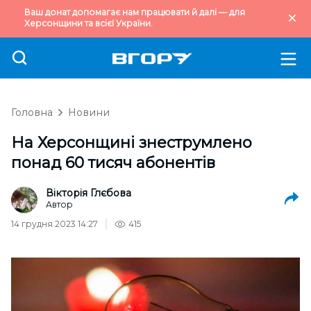
Ваш донат допомагає нам працювати й далі — для
Херсонщини та всієї України.
Головна
Новини
На Херсонщині знеструмлено
понад 60 тисяч абонентів
Вікторія Глєбова
Автор
14 грудня 2023 14:27
415