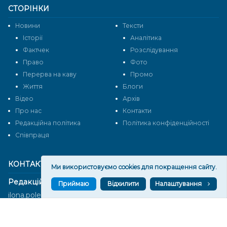
СТОРІНКИ
Новини
Тексти
Історії
Аналітика
Фактчек
Розслідування
Право
Фото
Перерва на каву
Промо
Життя
Блоги
Відео
Архів
Про нас
Контакти
Редакційна політика
Політика конфіденційності
Cпівпраця
КОНТАКТИ
Ми використовуємо cookies для покращення сайту.
Редакційний відділ:
Приймаю
Відхилити
Налаштування
ilona.polesova@gmail.com
vgorunews@gmail.com
lvgoru@gmail.com