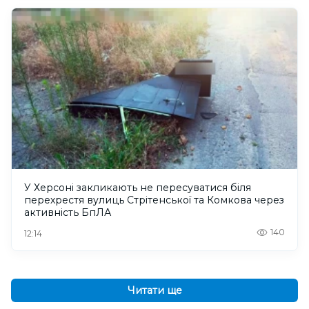
У Херсоні закликають не пересуватися біля
перехрестя вулиць Стрітенської та Комкова через
активність БпЛА
140
12:14
Читати ще