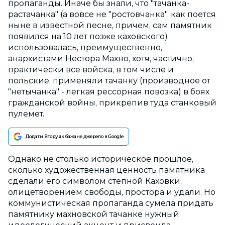
пропаганды. Иначе бы знали, что "тачанка-
растачанка" (а вовсе не "ростовчанка", как поется
ныне в известной песне, причем, сам памятник
появился на 10 лет позже каховского)
использовалась, преимущественно,
анархистами Нестора Махно, хотя, частично,
практически все войска, в том числе и
польские, применяли тачанку (производное от
"нетычанка" - легкая рессорная повозка) в боях
гражданской войны, прикрепив туда станковый
пулемет.
Додати Вгору як бажане джерело в Google
Однако не столько историческое прошлое,
сколько художественная ценность памятника
сделали его символом степной Каховки,
олицетворением свободы, простора и удали. Но
коммунистическая пропаганда сумела придать
памятнику махновской тачанке нужный