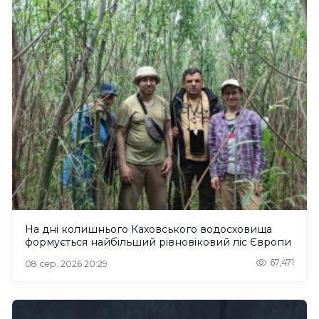
На дні колишнього Каховського водосховища
формується найбільший рівновіковий ліс Європи
67,471
08 сер. 2026 20:29