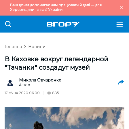
Ваш донат допомагає нам працювати й далі — для
Херсонщини та всієї України.
Головна
Новини
В Каховке вокруг легендарной
"Тачанки" создадут музей
Микола Овчаренко
Автор
17 січня 2020 06:00
885