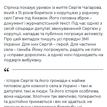
Стрічка показує уривок із життя Сергія Чагарова,
який з 15 років бореться з корупцією у рідному
селі Гатне під Києвом. Його головна зброя –
документ і журналістський текст. Під час однієї з
сесій сільради депутат, звинувачений Сергієм у
корупції, нападає та публічно погрожує активісту.
Про цей випадок пишуть усі провідні ЗМІ
України. Для них Сергій – герой. Для частини
села – ганьба. Йому погрожують, радять не лізти
у «справи дорослих», а однієї ночі підкидають на
подвір'я вибухівку.
- Історія Сергія та його громади є майже
типовою для кожного села в Україні – такі ж
депутати, такі ж люди. Та його історія особлива,
вона надихає. Хлопчик так ввічливо, толерантно
та достойно тримається і він не здається, не
опускає руки і продовжує боротьбу, не