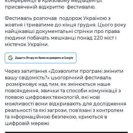
конференції в Кризовому медіацентрі,
присвяченій відкриттю фестивалю.
Фестиваль розпочав подорож Україною з
жовтня і триватиме до кінця грудня. Цього року
найцікавіші документальні стрічки про права
людини побачать мешканці понад 220 міст і
містечок України.
Додати Вгору як бажане джерело в Google
Через запитання «Дозволити програмі змінити
вашу свідомість?» цьогорічний фестиваль
розмірковує над тим, як змінюється наше
повсякдення, звички та способи комунікації з
появою цифрових технологій, які нові
можливості вони відкривають для дослідження
реальності та які загрози, пов’язані з контролем
та інформаційною безпекою, криються в
цифровій мережі.