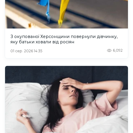
З окупованої Херсонщини повернули дівчинку,
яку батьки ховали від росіян
6,092
01 сер. 2026 14:35