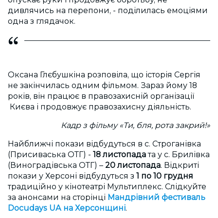
дивлячись на перепони, - поділилась емоціями
одна з глядачок.
Оксана Глєбушкіна розповіла, що історія Сергія
не закінчилась одним фільмом. Зараз йому 18
років, він працює в правозахисній організації
Києва і продовжує правозахисну діяльність.
Кадр з фільму «Ти, бля, рота закрий!»
Найближчі покази відбудуться в с. Строганівка
(Присиваська ОТГ) -
18 листопада
та у с. Брилівка
(Виноградівська ОТГ) –
20 листопада
. Відкриті
покази у Херсоні відбудуться з
1 по 10 грудня
традиційно у кінотеатрі Мультиплекс. Слідкуйте
за анонсами на сторінці
Мандрівний фестиваль
Docudays UA на Херсонщині
.