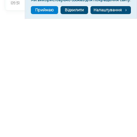
104
09:51
Приймаю
Відхилити
Налаштування
Читати ще
МАТЕРІАЛИ ПАРТНЕРІВ
ВГОРУ У СОЦМЕРЕЖАХ ТА МЕСЕНДЖЕРАХ
VGORU.ORG В GOOGLE NEWS