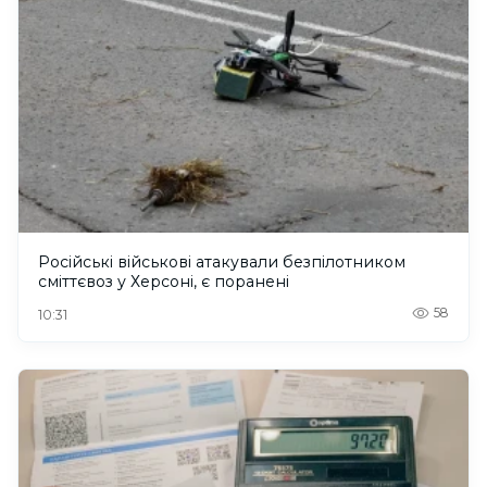
Російські військові атакували безпілотником
сміттєвоз у Херсоні, є поранені
58
10:31