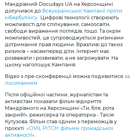
Мандрівний Docudays UA на Херсонщині
долучився до
Всеукраїнської Кампанії проти
кібербулінгу.
Цифрові технології створюють
можливості для спілкування, самоосвіти,
свободи вираження поглядів, тощо. Та окрім
можливостей, це супроводжується ризиками
дотримання прав людини. Вразливі до таких
ризиків – насамперед діти. Інтернет має
розважати і розвивати, а не загрожувати. На
цьому наголошує Кампанія.
Відео з пре-сконференції можна подивитися
за
посиланням.
Після офіційної частини, журналістам та
активістам показали фільм-відкриття
Мандрівного на Херсонщині «Ти, бля, рота
закрий!», режисерка та операторка - Таїсія
Кутузова. Фільм став одним з переможців у
проєкті
«CIVIL PITCH: фільми громадської
активності»
.