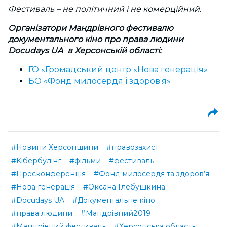
Фестиваль – не
політичний і не
комерційний.
Організатори Мандрівного фестивалю
документального кіно про права людини
Docudays UA в Херсонській області:
ГО «Громадський центр «Нова генерація»
БО «Фонд милосердя і здоров’я»
#Новини Херсонщини
#правозахист
#Кібербулінг
#фільми
#фестиваль
#Пресконференція
#Фонд милосердя та здоров’я
#Нова генерація
#Оксана Глебушкина
#Docudays UA
#Документальне кіно
#права людини
#Мандрівний2019
#Мандрівний фестиваль
#Херсонська область