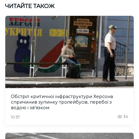
ЧИТАЙТЕ ТАКОЖ
Обстріл критичної інфраструктури Херсона
спричинив зупинку тролейбусів, перебої з
водою і зв'язком
34
10:57