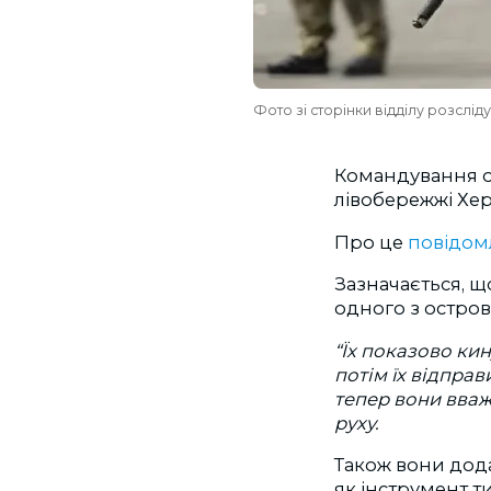
Фото зі сторінки відділу розслі
Командування о
лівобережжі Х
Про це
повідом
Зазначається, щ
одного з острові
“Їх показово кин
потім їх відправ
тепер вони вваж
руху.
Також вони дод
як інструмент т