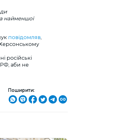
оди
за найменшої
чук
повідомляв
,
а Херсонському
і російські
РФ, аби не
Поширити: