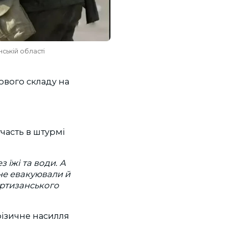
ській області
ового складу на
часть в штурмі
з їжі та води. А
 не евакуювали й
артизанського
фізичне насилля