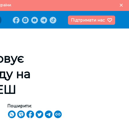
раїни.
Підтримати нас
овує
ду на
ТЕШ
Поширити: