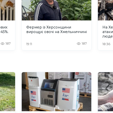
ових
Фермер із Херсонщини
На Хе
 45%.
вирощує овочі на Хмельниччині
атак
люде
187
187
19:11
18:36