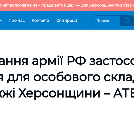
онат допомагає нам працювати й далі — для Херсонщини та всієї Ук
и
Про нас
Контакти
Cпівпраця
ння армії РФ застос
 для особового скла
жжі Херсонщини – А