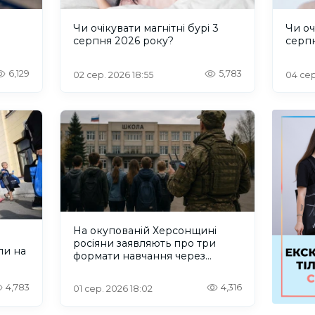
и
Чи очікувати магнітні бурі 3
Чи оч
серпня 2026 року?
серп
6,129
5,783
02 сер. 2026 18:55
04 сер
На окупованій Херсонщині
росіяни заявляють про три
ли на
формати навчання через
проблеми зі світлом та
інтернетом
4,783
4,316
01 сер. 2026 18:02