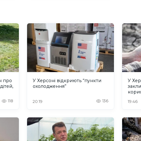
н про
У Херсоні відкриють “пункти
У Хер
дітей,
охолодження”
закл
кори
118
136
20:19
19:46