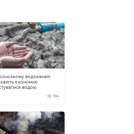
сонському водоканалі
икають економно
стуватися водою
184