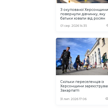
З окупованої Херсонщин
повернули дівчинку, яку
батьки ховали від росіян
01 сер. 2026 14:35
Скільки переселенців із
Херсонщини зареєструва
Закарпатті
31 лип. 2026 17:06