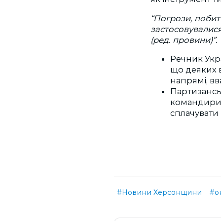
“Погрози, побит
застосовувалися
(ред. провини)”.
Речник Укра
що деяких 
напрямі, в
Партизансь
командири 
сплачувати 
#Новини Херсонщини
#о