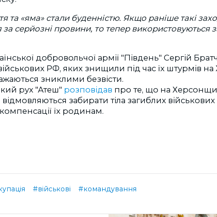
тя та «яма» стали буденністю. Якщо раніше такі зах
 за серйозні провини, то тепер використовуються 
їнської добровольчої армії "Південь" Сергій Брат
військових РФ, яких знищили під час їх штурмів н
важаються зниклими безвісти.
кий рух "Атеш"
розповідав
про те, що на Херсонщин
відмовляються забирати тіла загиблих військових 
компенсації їх родинам.
купація
#військові
#командування