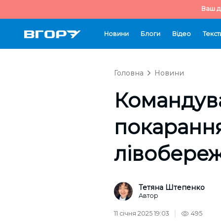
Ваш д
Новини
Блоги
Відео
Текст
Головна
Новини
Командува
покарання
лівобере
Тетяна Штепенко
Автор
11 січня 2025 19:03
495