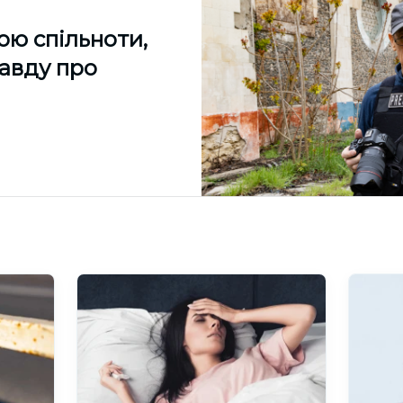
ою спільноти,
равду про