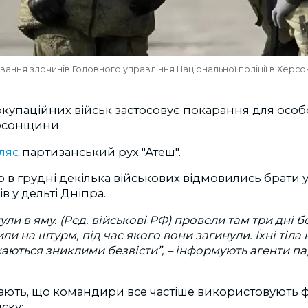
дування злочинів Головного управління Національної поліції в Херсон
купаційних військ застосовує покарання для особ
ерсонщини.
ляє
партизанський рух "Атеш".
о в грудні декілька військових відмовились брати у
в у дельті Дніпра.
ули в яму. (Ред. військові РФ) провели там три дні бе
или на штурм, під час якого вони загинули. Їхні тіла
аються зниклими безвісти”, – інформують агенти п
ають, що командири все частіше використовують 
иску: