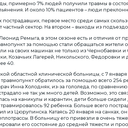
ы, примерно 7% людей получили травмы в состо
пьянения. И около 10% пациентов – люди преклонн
х пострадавших, первое место среди самых скольз
 частный сектор. На втором – выходы из подъездо
 Леонид Ремыга, в этом сезоне есть и отличия от п
авмопункт за помощью стали обращаться жители о
и на своих машинах не только из Чернобаевки и С
ки, Козачьих Лагерей, Никольского, Федоровки и д
лее 40.
кой областной клинической больницы, с 7 января 
травмопункт обратилось за помощью всего 254 ре
врач Инна Холодняк, из-за гололеда, по сравнению
страдало не так уж много детей. Возможно, это связ
ась на каникулы и карантин, дети больше сидели 
 травмировалось 92 ребенка. Больше всего постра
л из Цюрупинска. Катаясь 20 января на санках, он
еплотрассы. В больницу его привезли в очень тяж
ировали его состояние до средней тяжести и про