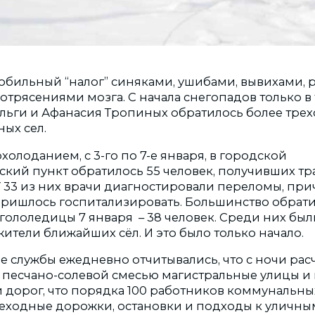
 обильный “налог” синяками, ушибами, вывихами, 
отрясениями мозга. С начала снегопадов только в
льги и Афанасия Тропиных обратилось более трех
ых сел.
охолоданием, с 3-го по 7-е января, в городской
ский пункт обратилось 55 человек, получивших тр
У 33 из них врачи диагностировали переломы, при
ришлось госпитализировать. Большинство обрати
гололедицы 7 января – 38 человек. Среди них был
жители ближайших сёл. И это было только начало.
е службы ежедневно отчитывались, что с ночи рас
 песчано-солевой смесью магистральные улицы и
и дорог, что порядка 100 работников коммунальны
ходные дорожки, остановки и подходы к уличны