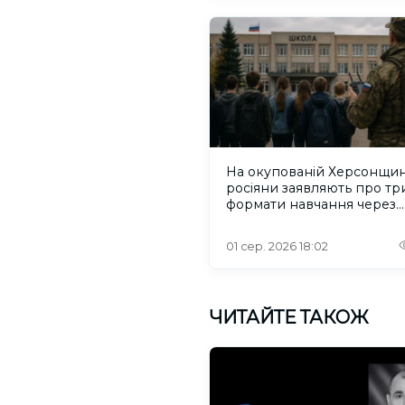
На окупованій Херсонщин
росіяни заявляють про тр
формати навчання через
проблеми зі світлом та
інтернетом
01 сер. 2026 18:02
ЧИТАЙТЕ ТАКОЖ