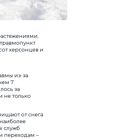
растяжениями,
 травмопункт
сот херсонцев и
авмы из-за
чем 7
лось за
и не только
чищают от снега
 наиболее
х служб
м переходам –