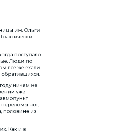
ьницы им. Ольги
 Практически
когда поступало
дные. Люди по
ом все же ехали
” обратившихся.
 году ничем не
яжении уже
травмопункт
– переломы ног,
а, половине из
х. Как и в