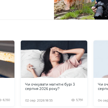
и
Чи очікувати магнітні бурі 3
Чи оч
серпня 2026 року?
серп
6,150
5,791
02 сер. 2026 18:55
04 сер