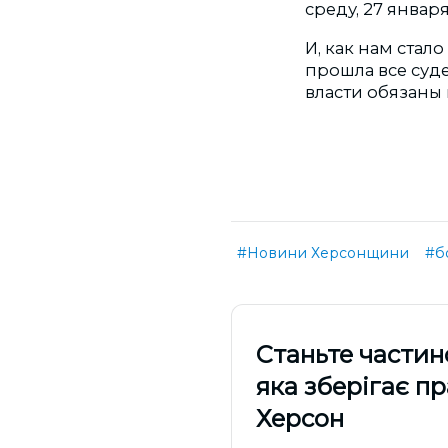
среду, 27 января
И, как нам стало
прошла все суд
власти обязаны 
#Новини Херсонщини
#б
Cтаньте частин
яка зберігає п
Херсон