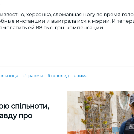
.
 известно, херсонка, сломавшая ногу во время голол
ебные инстанции и выиграла иск к мэрии. И тепер
выплатить ей 88 тыс. грн. компенсации.
ольница
#травмы
#гололед
#зима
ою спільноти,
равду про