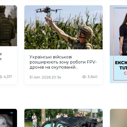
і
Українські військові
и
розширюють зону роботи FPV-
дронів на окупованій
Херсонщині.ВІДЕО
4,317
3,640
31 лип. 2026 20:54