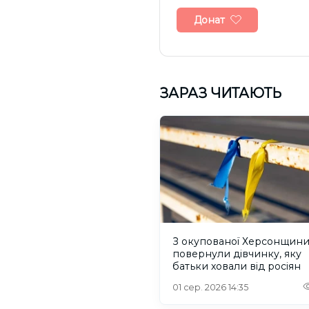
Донат
ЗАРАЗ ЧИТАЮТЬ
З окупованої Херсонщин
повернули дівчинку, яку
батьки ховали від росіян
01 сер. 2026 14:35