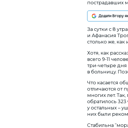
пострадавших м
Додати Вгору я
За сутки с 8 ут
и Афанасия Троп
столько же, как
Хотя, как расск
всего 9-11 чело
три-четыре дня 
в больницу. По
Что касается об
отличаются от 
многих лет. Так,
обратилось 323 
у остальных – у
них были реко
Стабильна “мора