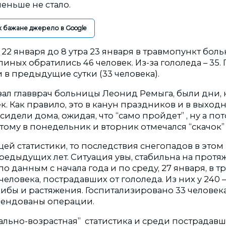
еньше не стало.
к бажане джерело в Google
ра 22 января до 8 утра 23 января в травмопункт бол
иных обратились 46 человек. Из-за гололеда – 35.
 и в предыдущие сутки (33 человека).
азал главврач больницы Леонид Ремыга, были дни, 
век. Как правило, это в канун праздников и в выхо
сидели дома, ожидая, что “само пройдет” , ну а пот
этому в понедельник и вторник отмечался “скачок
щей статистики, то последствия снегопадов в этом
предыдущих лет. Ситуация увы, стабильна на прот
 по данным с начала года и по среду, 27 января, в 
человека, пострадавших от гололеда. Из них у 240 
шибы и растяжения. Госпитализировано 33 человек
мендованы операции.
льно-возрастная” статистика и среди пострадавши