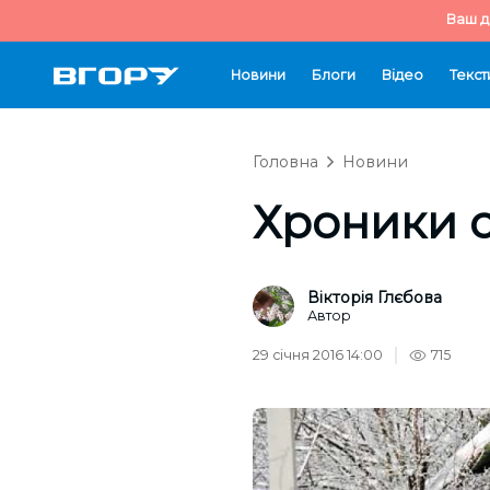
Ваш д
Новини
Блоги
Відео
Текст
Головна
Новини
Хроники 
Вікторія Глєбова
Автор
29 січня 2016 14:00
715