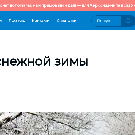
онат допомагає нам працювати й далі — для Херсонщини та всієї Ук
и
Про нас
Контакти
Cпівпраця
снежной зимы