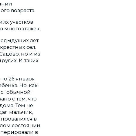
янии
ого возраста.
ких участков
в многоэтажек.
редыдущих лет.
крестных сел.
адово, но и из
ругих. И таких
по 26 января
бенка. Но, как
 с “обычной”
ано с тем, что
дома. Тем не
дал мальчик,
 провалился в
елом состоянии.
оперировали в