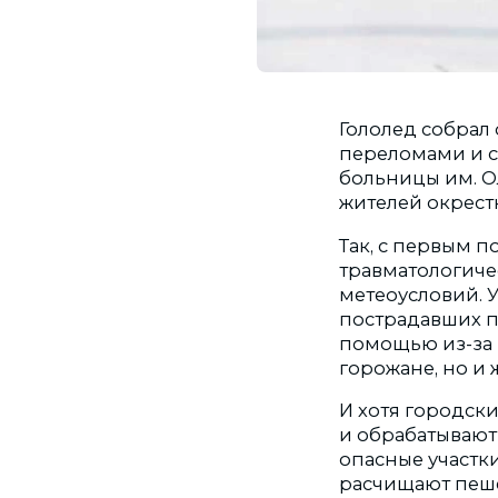
Гололед собрал
переломами и с
больницы им. О
жителей окрестн
Так, с первым п
травматологиче
метеоусловий. 
пострадавших п
помощью из-за 
горожане, но и 
И хотя городски
и обрабатывают
опасные участк
расчищают пеше