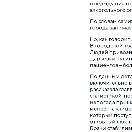
предыдущие год
алкогольного о
По словам сами
города занимает
Но, как говорит
В городской тр
Людей привозил
Дарьевки, Тягин
пациентов – бо
По данным детс
включительно в 
рассказала глав
статистикой, по
непогода пришл
менее, на улице
который поступи
открытый люк т
Врачи стабилиз