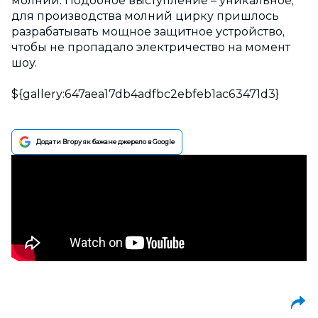
молнии. Подобное выступление – уникальное,
для производства молний цирку пришлось
разрабатывать мощное защитное устройство,
чтобы не пропадало электричество на момент
шоу.
${gallery:647aea17db4adfbc2ebfeb1ac63471d3}
Додати Вгору як бажане джерело в Google