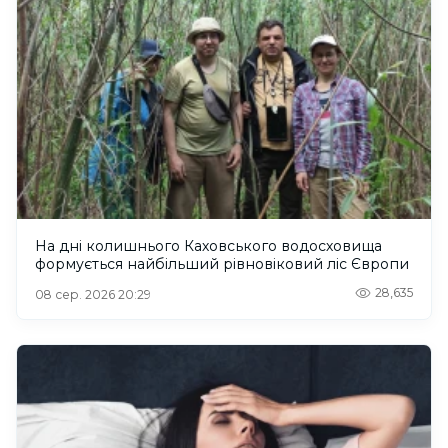
На дні колишнього Каховського водосховища
формується найбільший рівновіковий ліс Європи
28,635
08 сер. 2026 20:29