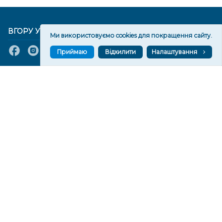
ВГОРУ У СОЦМЕРЕЖАХ ТА МЕСЕНДЖЕРАХ
Ми використовуємо cookies для покращення сайту.
Приймаю
Відхилити
Налаштування
VGORU.ORG В GOOGLE NEWS
VGORU.ORG в GOOGLE NEWS
Підписуйтеся, щоб знати останні новини Херсона та
Херсонщини сьогодні
Підписатися
СТОРІНКИ
Новини
Тексти
Історії
Аналітика
Фактчек
Розслідування
Право
Фото