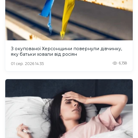
З окупованої Херсонщини повернули дівчинку,
яку батьки ховали від росіян
6,158
01 сер. 2026 14:35