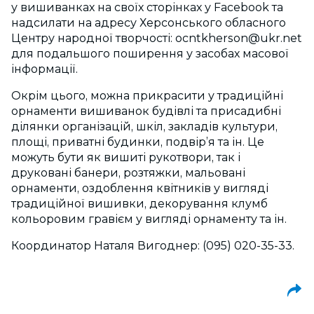
у вишиванках на своїх сторінках у Facebook та
надсилати на адресу Херсонського обласного
Центру народної творчості:
ocntkherson@ukr.net
для подальшого поширення у засобах масової
інформації.
Окрім цього, можна прикрасити у традиційні
орнаменти вишиванок будівлі та присадибні
ділянки організацій, шкіл, закладів культури,
площі, приватні будинки, подвір’я та ін. Це
можуть бути як вишиті рукотвори, так і
друковані банери, розтяжки, мальовані
орнаменти, оздоблення квітників у вигляді
традиційної вишивки, декорування клумб
кольоровим гравієм у вигляді орнаменту та ін.
Координатор Наталя Вигоднер: (095) 020-35-33.