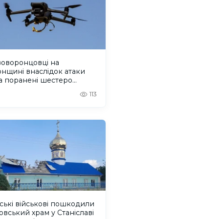
воворонцовці на
нщині внаслідок атаки
а поранені шестеро
й
113
ські військові пошкодили
вський храм у Станіславі