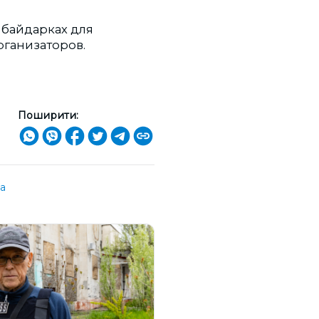
 байдарках для
рганизаторов.
Поширити:
а