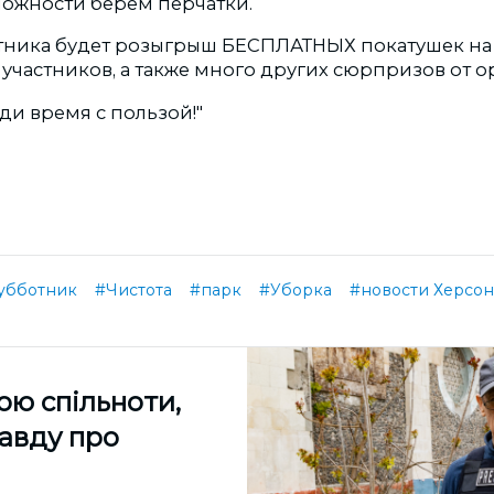
можности берем перчатки.
тника будет розыгрыш БЕСПЛАТНЫХ покатушек на
участников, а также много других сюрпризов от о
и время с пользой!"
убботник
#Чистота
#парк
#Уборка
#новости Херсон
ою спільноти,
равду про