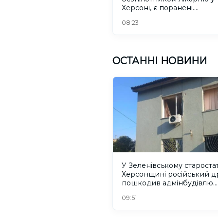
Херсоні, є поранені.
ОНОВЛЕНО
08:23
ОСТАННІ НОВИНИ
У Зеленівському старостат
Херсонщині російський д
пошкодив адмінбудівлю.
ФОТО
09:51