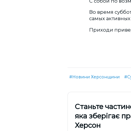
С собой по воз
Во время суббо
самых активных 
Приходи привед
#Новини Херсонщини
#С
Cтаньте частин
яка зберігає п
Херсон