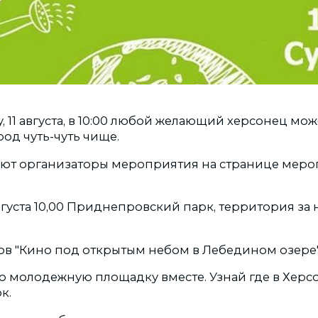
ту, 11 августа, в 10:00 любой желающий херсонец мо
род чуть-чуть чище.
ют организаторы мероприятия на странице меро
августа 10,00 Приднепровский парк, территория з
ов "Кино под открытым небом в Лебедином озере"
 молодежную площадку вместе. Узнай где в Херсо
к.