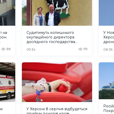
і на
Судитимуть колишнього
У Но
рон
окупаційного директора
Херсо
дослідного господарства
дрон
"Асканійське" на Херсонщині
люде
86
99
09:34
08:56
Росій
ли
У Херсоні 8 серпня відбудеться
Покро
прийом донорів крові