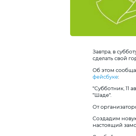
Завтра, в суббо
сделать свой го
Об этом сообща
фейсбуке
:
"Субботник, 11 
"Шаде".
От организатор
Создадим новую
настоящий замо