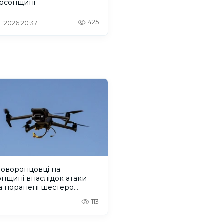
ерсонщині
425
. 2026 20:37
воворонцовці на
нщині внаслідок атаки
а поранені шестеро
й
113