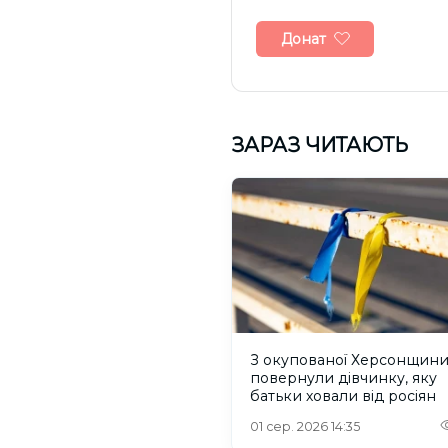
Донат
ЗАРАЗ ЧИТАЮТЬ
З окупованої Херсонщин
повернули дівчинку, яку
батьки ховали від росіян
01 сер. 2026 14:35