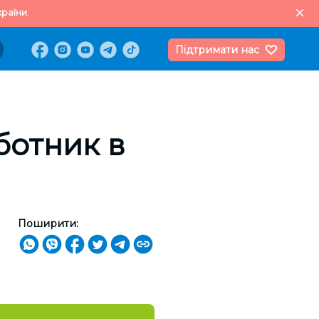
раїни.
Підтримати нас
ботник в
Поширити: