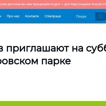
онат допомагає нам працювати й далі — для Херсонщини та всієї Ук
и
Про нас
Контакти
Cпівпраця
 приглашают на суб
овском парке