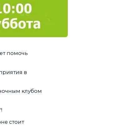
жет помочь
приятия в
а ночным клубом
!
не стоит