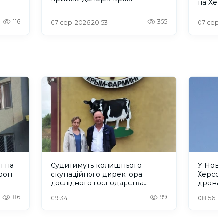
на Х
116
355
07 сер. 2026 20:53
07 сер
і на
Судитимуть колишнього
У Но
рон
окупаційного директора
Херсо
дослідного господарства
дрон
"Асканійське" на Херсонщині
люде
86
99
09:34
08:56