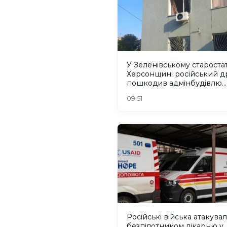
У Зеленівському старостат
Херсонщині російський д
пошкодив адмінбудівлю.
ФОТО
09:51
Російські війська атакува
безпілотником лікарню у