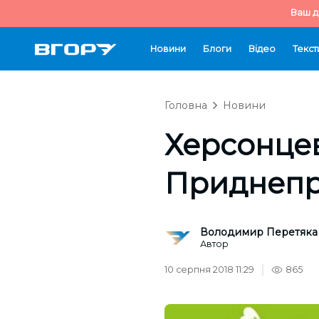
Ваш д
Новини
Блоги
Відео
Текст
Головна
Новини
Херсонцев
Приднепр
Володимир Перетяка
Автор
10 серпня 2018 11:29
865