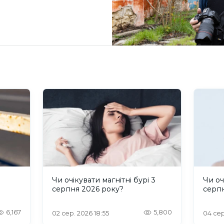
и
Чи очікувати магнітні бурі 3
Чи оч
серпня 2026 року?
серп
6,167
5,800
02 сер. 2026 18:55
04 сер