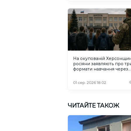
На окупованій Херсонщин
росіяни заявляють про тр
формати навчання через
проблеми зі світлом та
інтернетом
01 сер. 2026 18:02
ЧИТАЙТЕ ТАКОЖ