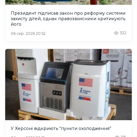
Президент підписав закон про реформу системи
захисту дітей, однак правозахисники критикують
його
332
06 сер. 2026 20:52
У Херсоні відкриють “пункти охолодження”