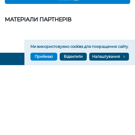
МАТЕРІАЛИ ПАРТНЕРІВ
Ми використовуємо cookies для покращення сайту.
Приймаю
Відхилити
Налаштування
ВГОРУ У СОЦМЕРЕЖАХ ТА МЕСЕНДЖЕРАХ
VGORU.ORG В GOOGLE NEWS
VGORU.ORG в GOOGLE NEWS
Підписуйтеся, щоб знати останні новини Херсона та
Херсонщини сьогодні
Підписатися