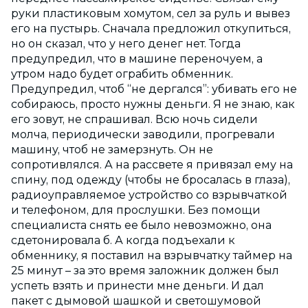
руки пластиковым хомутом, сел за руль и вывез
его на пустырь. Сначала предложил откупиться,
но он сказал, что у него денег нет. Тогда
предупредил, что в машине переночуем, а
утром надо будет ограбить обменник.
Предупредил, чтоб “не дергался”: убивать его не
собираюсь, просто нужны деньги. Я не знаю, как
его зовут, не спрашивал. Всю ночь сидели
молча, периодически заводили, прогревали
машину, чтоб не замерзнуть. Он не
сопротивлялся. А на рассвете я привязал ему на
спину, под одежду (чтобы не бросалась в глаза),
радиоуправляемое устройство со взрывчаткой
и телефоном, для прослушки. Без помощи
специалиста снять ее было невозможно, она
сдетонировала б. А когда подъехали к
обменнику, я поставил на взрывчатку таймер на
25 минут – за это время заложник должен был
успеть взять и принести мне деньги. И дал
пакет с дымовой шашкой и светошумовой