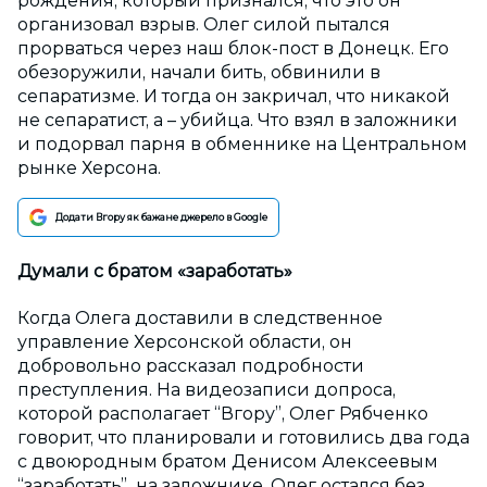
рождения, который признался, что это он
организовал взрыв. Олег силой пытался
прорваться через наш блок-пост в Донецк. Его
обезоружили, начали бить, обвинили в
сепаратизме. И тогда он закричал, что никакой
не сепаратист, а – убийца. Что взял в заложники
и подорвал парня в обменнике на Центральном
рынке Херсона.
Додати Вгору як бажане джерело в Google
Думали с братом «заработать»
Когда Олега доставили в следственное
управление Херсонской области, он
добровольно рассказал подробности
преступления. На видеозаписи допроса,
которой располагает “Вгору”, Олег Рябченко
говорит, что планировали и готовились два года
с двоюродным братом Денисом Алексеевым
“заработать” на заложнике. Олег остался без