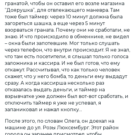
гранатой, чтобы он оставил его возле магазина
“Доярушка”, для отвлекающего маневра. Там
тоже был таймер: через 10 минут должна была
загореться шашка, а еще через 5 минут
взорваться граната. Почему они не сработали, не
знаю. И что происходило в обменнике, не видел
– окна были запотевшие. Мог только слушать
через телефон, что внутри происходит. Я не знал,
что там есть посетители, я слышал только голоса
заложника и кассира. И не был готов, что ему
откажут. Рассчитывал, что как только человек
скажет, что у него бомба, то деньги ему выдадут
сразу. А когда кассирша несколько раз
отказалась выдать деньги, и таймер на
взрывчатке уже должен был вот-вот сработать, и
отключить таймер я уже не успевал, я
запаниковал и нажал кнопку…
После этого, по словам Олега, он доехал на
машине до ул. Розы Люксембург. Этот район
города он заранее присмотрел, чтобы