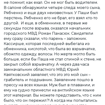
не помнит, как ехал. Он не мог быть водителем.
В салоне обнаружили четыре следа: моего сына,
Рябченко и еще двух неизвестных. У Паши был
перстень. Рябченко его не брал, его взял кто-то
другой. И еще, в обменнике, в первые же
секунды после взрыва, оказался начальник
городского МВД Роман Панасюк. Свидетели
ему сразу сказали, что парень – заложник.
Кассирше, которая последней выбегала из
обменника, кислотой, что была во взрывчатке,
обожгло одежду, волосы. Но жертв могло быть
больше, если бы Паша не стал спиной к стене, не
закрыл собой взрывчатку. А через два часа
замначальник областного МВД Юрий
Квятковский заявляет, что это это мой сын –
грабитель и подрывник. Заявление пошло в
прессу на всех языках. Муж был в плавании, и
ему на судно принесли на английском языке
этот материал. Вы можете представить, что с ним
было, что он пережил?! А когда мы попытались