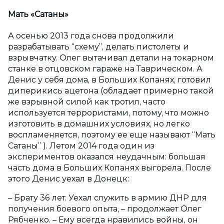
Мать «Сатаны»
А осенью 2013 года снова продолжили
разрабатывать “схему”, делать пистолеты и
взрывчатку. Олег вытачивал детали на токарном
станке в отцовском гараже на Таврическом. А
Денис у себя дома, в Больших Копанях, готовил
диперикись ацетона (обладает примерно такой
же взрывной силой как тротил, часто
используется террористами, потому, что можно
изготовить в домашних условиях, но легко
воспламеняется, поэтому ее еще называют “Мать
Сатаны” ). Летом 2014 года один из
экспериментов оказался неудачным: большая
часть дома в Больших Копанях выгорела. После
этого Денис уехал в Донецк:
– Брату 36 лет. Уехал служить в армию ДНР для
получения боевого опыта, – продолжает Олег
Рябченко. – Ему всегда нравились войны, он