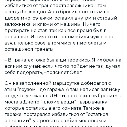
избавиться от транспорта заложника – там
всегда безлюдно. Авто бросил открытым во
дворе многоэтажки, оставил внутри и сотовый
заложника, и ключи от машины. Ничего
протирать не стал, так как все время был в
перчатках. И ничего из автомобиля чужого не
взял, только свое, в том числе пистолеты и
оставшиеся гранаты.
– В гранатах тоже была диперекись. Я их брал на
всякий случай: если что-то пойдет не так, думал
себя подорвать, –поясняет Олег.
Он на заполненной маршрутке добирался с
этим “грузом” до гаража. А там написал записку
отцу, что уезжает в ДНР и попросил выбросить с
моста в Днепр “плохие вещи” (взрывчатку)
которые остались в его комнате. Там же, в
гараже, постарался избавиться от “остатков
операции”: устройства разбил молотком и
выбросил в мусорку на остановке, еще один