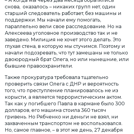
– А когда мы через два месяца обратились
снова, оказалось – никаких групп нет, один
старший следователь работает, без машины и
поддержки. Мы начали ему помогать,
параллельно вели свое расследование. Но на
Алексеева уголовное производство так и не
заведено. Милиция не хочет этого делать. Это
глухая стена, в которую мы стучимся. Поэтому и
начали подозревать, что тут замешаны не только
двоюродный брат Олега, но или нынешние, или
бывшие правоохранители.
Также прокуратура требовала тщательно
проверить связи Олега с ДНР и вероятность
того, что преступление планировалось не из
корысти, а является террористическим актом.
Так как у погибшего Павла в кармане было 300
долларов, его машина стоила 360 тысяч
гривень. Но Рябченко ни деньги не взял, ни
захваченным транспортом не воспользовался.
Но, самое главное, – в этот же день, 27 декабря