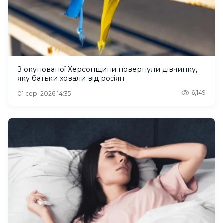
З окупованої Херсонщини повернули дівчинку,
яку батьки ховали від росіян
6,149
01 сер. 2026 14:35