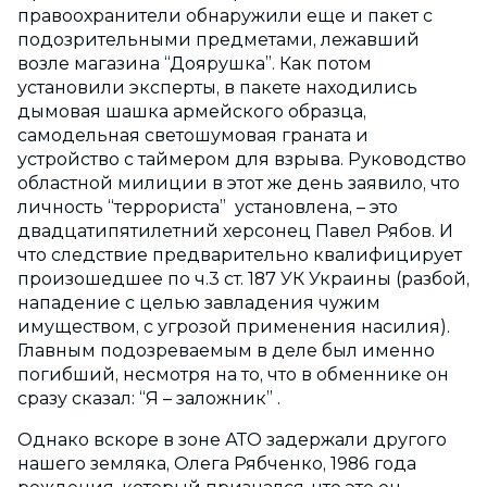
правоохранители обнаружили еще и пакет с
подозрительными предметами, лежавший
возле магазина “Доярушка”. Как потом
установили эксперты, в пакете находились
дымовая шашка армейского образца,
самодельная светошумовая граната и
устройство с таймером для взрыва. Руководство
областной милиции в этот же день заявило, что
личность “террориста” установлена, – это
двадцатипятилетний херсонец Павел Рябов. И
что следствие предварительно квалифицирует
произошедшее по ч.3 ст. 187 УК Украины (разбой,
нападение с целью завладения чужим
имуществом, с угрозой применения насилия).
Главным подозреваемым в деле был именно
погибший, несмотря на то, что в обменнике он
сразу сказал: “Я – заложник” .
Однако вскоре в зоне АТО задержали другого
нашего земляка, Олега Рябченко, 1986 года