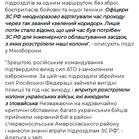
підрозділів за одним маршрутом, без зброї,
боєприпасів, бойової та іншої техніки.
Офіцери
ЗС РФ неодноразово відтягували час проходу
через так званий «зелений коридор». Лише
потім стало відомо, що цей час був потрібен
ЗС РФ для інженерного облаштування засідок,
з яких розстріляли наші колони
", - описують події
у Міноборони.
"Зрештою, російськие командування
підтвердило вихід сил АТО з зачохленим
озброєнням. За цей час підрозділи збройних
сил Російської Федерації зайняли вигідні
позиції та під час виходу, і
впритул розстріляли
колони українських військ, які виходили
з Іловайська
. Незважаючи на надзвичайно
критичні обставини, багато українських бійців
прийняли нерівний бій в районі
с.Червоносільське Амвросіївського району
і нанесли значні втрати підрозділам ЗС РФ", -
йдеться у звіті.