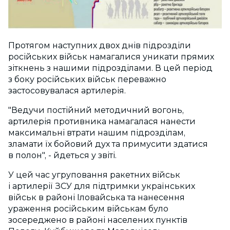
Протягом наступних двох днів підрозділи
російських військ намагалися уникати прямих
зіткнень з нашими підрозділами. В цей період
з боку російських військ переважно
застосовувалася артилерія.
"Ведучи постійний методичний вогонь,
артилерія противника намагалася нанести
максимальні втрати нашим підрозділам,
зламати їх бойовий дух та примусити здатися
в полон", - йдеться у звіті.
У цей час угруповання ракетних військ
і артилерії ЗСУ для підтримки українських
військ в районі Іловайська та нанесення
ураження російським військам було
зосереджено в районі населених пунктів