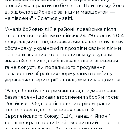
Іловайська практично без втрат. При цьому, його
вихід було здійснено за іншим маршрутом —
на південь", - йдеться у звіті.
"Аналіз бойових дій в районі Іловайська після
вторгнення російських військ 24-29 серпня 2014
року свідчить, що, незважаючи на несприятливу
обстановку, українські підрозділи своїми діями
нанесли значних втрат противнику, скували
значні його сили, стабілізували лінію зіткнення
та не допустили подальшого просування
незаконних збройних формувань в глибину
української території", - повідомили у відомстві.
"В ході боїв були отримані та задокументовані
беззаперечні докази вторгнення збройних сил
Російської Федерації на територію України,
що призвело до посилення санкціїй
Європейського Союзу, США, Канади, Японії
та інших країн проти Росії. Злочинний розстріл
колон українських військ, які виходили