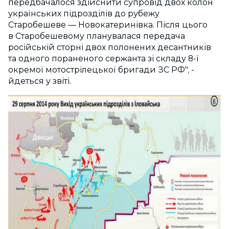
передбачалося здійснити супровід двох колон
українських підрозділів до рубежу
Старобешеве — Новокатеринівка. Після цього
в Старобешевому планувалася передача
російській сторні двох полонених десантників
та одного пораненого сержанта зі складу 8-ї
окремої мотострілецької бригади ЗС РФ", -
йдеться у звіті.