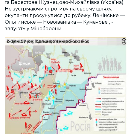
та Берестове і Кузнецово-Михайлівка (Україна).
Не зустрічаючи спротиву на своєму шляху,
окупанти просунулися до рубежу: Ленінське —
Ольгинське — Новоіванівка — Кумачове", -
звітують у Міноборони.