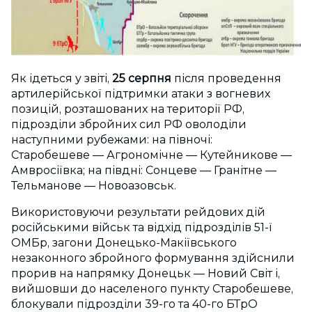
Як ідеться у звіті,
25 серпня
після проведення
артилерійської підтримки атаки з вогневих
позицій, розташованих на території РФ,
підрозділи збройних сил РФ оволоділи
наступними рубежами: на півночі:
Старобешеве — Агрономічне — Кутейникове —
Амвросіївка; на півдні: Сонцеве — Гранітне —
Тельманове — Новоазовськ.
Використовуючи результати рейдових дій
російськими військ та відхід підрозділів 51-ї
ОМБр, загони Донецько-Макіївського
незаконного збройного формування здійснили
прорив на напрямку Донецьк — Новий Світ і,
вийшовши до населеного пункту Старобешеве,
блокували підрозділи 39-го та 40-го БТрО