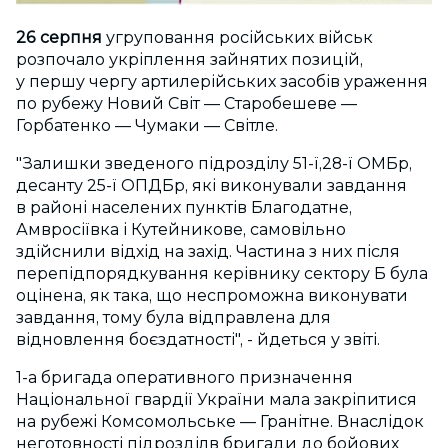
26 серпня
угруповання російських військ
розпочало укріплення зайнятих позицій,
у першу чергу артилерійських засобів ураження
по рубежу Новий Світ — Старобешеве —
Горбатенко — Чумаки — Світле.
"Залишки зведеного підрозділу 51-ї,28-ї ОМБр,
десанту 25-ї ОПДБр, які виконували завдання
в районі населених пунктів Благодатне,
Амвросіївка і Кутейникове, самовільно
здійснили відхід на захід. Частина з них після
перепідпорядкування керівнику сектору Б була
оцінена, як така, що неспроможна виконувати
завдання, тому була відправлена для
відновлення боєздатності", - йдеться у звіті.
1-а бригада оперативного призначення
Національної гвардії України мала закріпитися
на рубежі Комсомольське — Гранітне. Внаслідок
неготовності підрозділв бригади до бойових