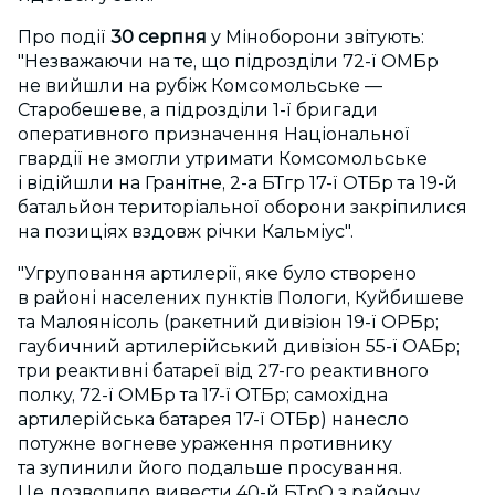
Про події
30 серпня
у Міноборони звітують:
"Незважаючи на те, що підрозділи 72-ї ОМБр
не вийшли на рубіж Комсомольське —
Старобешеве, а підрозділи 1-ї бригади
оперативного призначення Національної
гвардії не змогли утримати Комсомольське
і відійшли на Гранітне, 2-а БТгр 17-ї ОТБр та 19-й
батальйон територіальної оборони закріпилися
на позиціях вздовж річки Кальміус".
"Угруповання артилерії, яке було створено
в районі населених пунктів Пологи, Куйбишеве
та Малоянісоль (ракетний дивізіон 19-ї ОРБр;
гаубичний артилерійський дивізіон 55-ї ОАБр;
три реактивні батареї від 27-го реактивного
полку, 72-ї ОМБр та 17-ї ОТБр; самохідна
артилерійська батарея 17-ї ОТБр) нанесло
потужне вогневе ураження противнику
та зупинили його подальше просування.
Це дозволило вивести 40-й БТрО з району