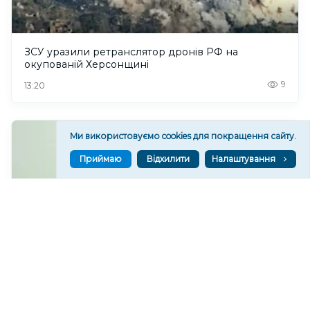
ЗСУ уразили ретранслятор дронів РФ на
окупованій Херсонщині
9
13:20
Ми використовуємо cookies для покращення сайту.
Приймаю
Відхилити
Налаштування
Керівництво Херсонської облпрокуратури за
липень отримало понад 386 тисяч гривень