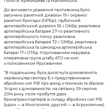
Пологи, Куйбишеве та Малоянісоль.
До вогневого ураження противника було
залучено ракетний дивізіон 19-ї окремої
ракетної бригади (ОРБр); гаубичний
артилерійський дивізіон 55-ї ОАБр; реактивна
артилерійська батарея 27-го реактивного
артилерійського полку, реактивна
артилерійська батарея 72-ї ОМБр, реактивна
артилерійська та самохідна артилерійська
батареї 17-ї ОТБр. Угрупованням керувала
оперативна група штабу АТО на чолі
з полковником Ярусевичем.
"В подальшому, була досягнута домовленість
керівництва сектору Б з представниками
збройних сил РФ про вихід з технікою та зброєю.
Згідно з домовленістю, на світанку 29 серпня
2014 року, після прибуття двох
бронетранспортерів зі складу збройних сил РФ
(один — в Многопілля, другий — в Агрономічне),