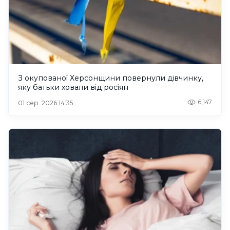
З окупованої Херсонщини повернули дівчинку,
яку батьки ховали від росіян
6,147
01 сер. 2026 14:35