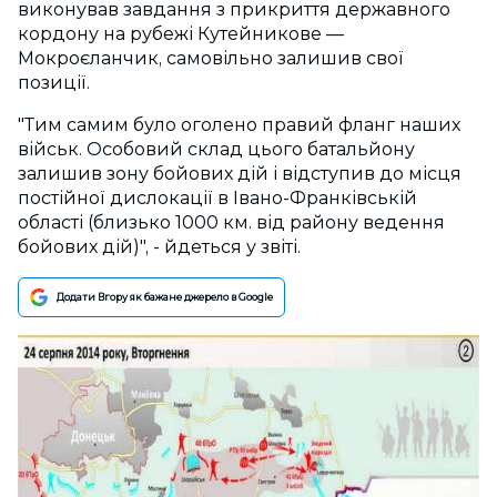
виконував завдання з прикриття державного
кордону на рубежі Кутейникове —
Мокроєланчик, самовільно залишив свої
позиції.
"Тим самим було оголено правий фланг наших
військ. Особовий склад цього батальйону
залишив зону бойових дій і відступив до місця
постійної дислокації в Івано-Франківській
області (близько 1000 км. від району ведення
бойових дій)", - йдеться у звіті.
Додати Вгору як бажане джерело в Google