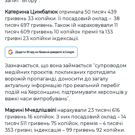
запит “Вгору”.
Катерина Цимбалюк
отримала 50 тисяч 439
гривень 33 копійки. Її посадовий оклад – 38
тисяч 697 гривень. Також їй нараховували 11
тисяч 609 гривень 10 копійок премії та 133
гривні 23 копійки індексації.
Додати Вгору як бажане джерело в Google
Зазначається, що вона займається “супроводом
медійних проєктів, покликаних протидіяти
ворожій пропаганді, доносити до загалу
актуальну інформацію про реальний перебіг
подій на Херсонщині, підтримувати херсонців у
важкі часи випробувань”.
Марині Мчедлішвілі
нарахували 23 тисячі 616
гривень 16 копійок. З них посадовий оклад – 14
тисяч 511 гривень 75 копійок, премія – 4 тисячі
353 гривні, індексація – 99 гривень 92 копійки.