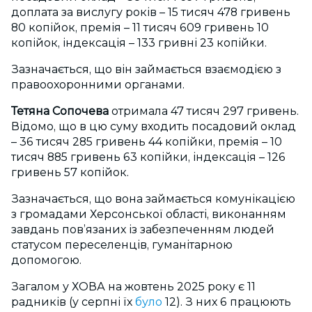
доплата за вислугу років – 15 тисяч 478 гривень
80 копійок, премія – 11 тисяч 609 гривень 10
копійок, індексація – 133 гривні 23 копійки.
Зазначається, що він займається взаємодією з
правоохоронними органами.
Тетяна Сопочева
отримала 47 тисяч 297 гривень.
Відомо, що в цю суму входить посадовий оклад
– 36 тисяч 285 гривень 44 копійки, премія – 10
тисяч 885 гривень 63 копійки, індексація – 126
гривень 57 копійок.
Зазначається, що вона займається комунікацією
з громадами Херсонської області, виконанням
завдань пов’язаних із забезпеченням людей
статусом переселенців, гуманітарною
допомогою.
Загалом у ХОВА на жовтень 2025 року є 11
радників (у серпні їх
було
12). З них 6 працюють