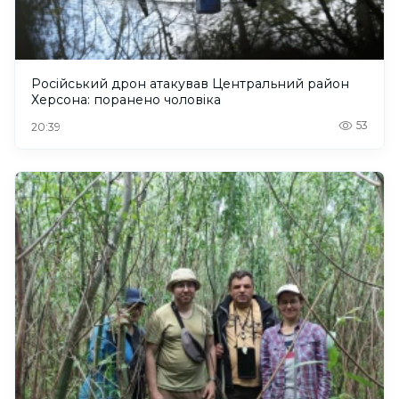
Російський дрон атакував Центральний район
Херсона: поранено чоловіка
53
20:39