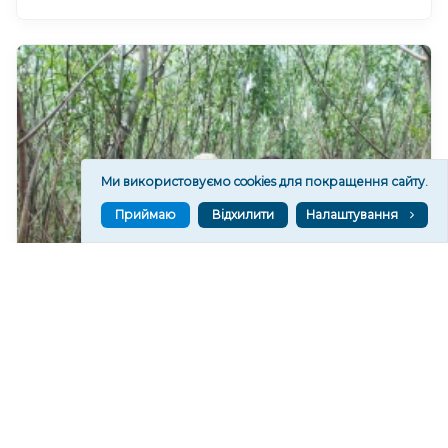
Ми використовуємо cookies для покращення сайту.
Приймаю
Відхилити
Налаштування
На дні колишнього Каховського водосховища
формується найбільший рівновіковий ліс Європи
256
20:29