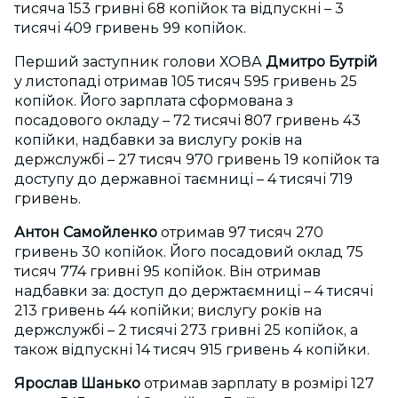
тисяча 153 гривні 68 копійок та відпускні – 3
тисячі 409 гривень 99 копійок.
Перший заступник голови ХОВА
Дмитро Бутрій
у листопаді отримав 105 тисяч 595 гривень 25
копійок. Його зарплата сформована з
посадового окладу – 72 тисячі 807 гривень 43
копійки, надбавки за вислугу років на
держслужбі – 27 тисяч 970 гривень 19 копійок та
доступу до державної таємниці – 4 тисячі 719
гривень.
Антон Самойленко
отримав 97 тисяч 270
гривень 30 копійок. Його посадовий оклад 75
тисяч 774 гривні 95 копійок. Він отримав
надбавки за: доступ до держтаємниці – 4 тисячі
213 гривень 44 копійки; вислугу років на
держслужбі – 2 тисячі 273 гривні 25 копійок, а
також відпускні 14 тисяч 915 гривень 4 копійки.
Ярослав Шанько
отримав зарплату в розмірі 127