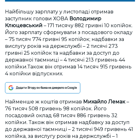
Найбільшу зарплату у листопаді отримав
заступник голови ХОВА
Володимир
Клюцевський
– 171 тисячу 882 гривні 10 копійок.
Його зарплату сформували з посадового окладу
– 75 тисяч 774 гривні 95 копійок; надбавки за
вислугу років на держслужбі – 2 тисячі 273
гривні 25 копійок та надбавки за доступ до
державної таємниці – 4 тисячі 213 гривень 44
копійки.Також він отримав 14 тисяч 915 гривень
4 копійки відпускних.
Додати Вгору як бажане джерело в Google
Найменше ж коштів отримав
Михайло Лемак
–
76 тисяч 508 гривень 98 копійок. Його
посадовий оклад 68 тисяч 886 гривень 32
копійки. Також він отримав надбавку за доступ
до державної таємниці – 2 тисячі 949 гривень 41
копійка, за вислугу років на держслужбі – 1