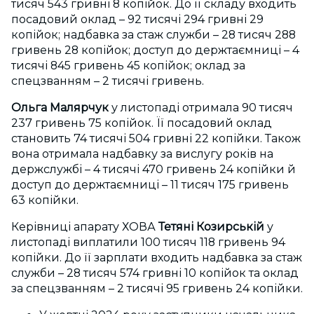
тисяч 543 гривні 8 копійок. До її складу входить
посадовий оклад – 92 тисячі 294 гривні 29
копійок; надбавка за стаж служби – 28 тисяч 288
гривень 28 копійок; доступ до держтаємниці – 4
тисячі 845 гривень 45 копійок; оклад за
спецзванням – 2 тисячі гривень.
Ольга Малярчук
у листопаді отримала 90 тисяч
237 гривень 75 копійок. Її посадовий оклад
становить 74 тисячі 504 гривні 22 копійки. Також
вона отримала надбавку за вислугу років на
держслужбі – 4 тисячі 470 гривень 24 копійки й
доступ до держтаємниці – 11 тисяч 175 гривень
63 копійки.
Керівниці апарату ХОВА
Тетяні Козирській
у
листопаді виплатили 100 тисяч 118 гривень 94
копійки. До її зарплати входить надбавка за стаж
служби – 28 тисяч 574 гривні 10 копійок та оклад
за спецзванням – 2 тисячі 95 гривень 24 копійки.