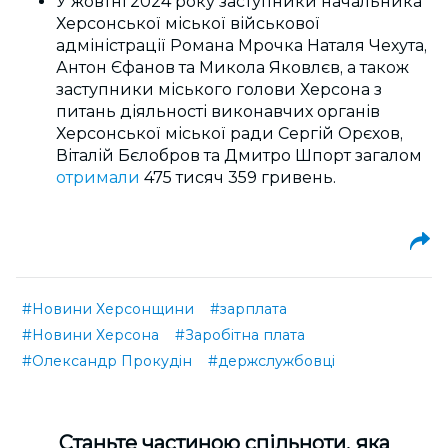
У жовтні 2024 року заступники начальника
Херсонської міської військової
адміністрації Романа Мрочка Наталя Чехута,
Антон Єфанов та Микола Яковлєв, а також
заступники міського голови Херсона з
питань діяльності виконавчих органів
Херсонської міської ради Сергій Орєхов,
Віталій Бєлобров та Дмитро Шпорт загалом
отримали
475 тисяч 359 гривень.
#Новини Херсонщини
#зарплата
#Новини Херсона
#Заробітна плата
#Олександр Прокудін
#держслужбовці
Cтаньте частиною спільноти, яка