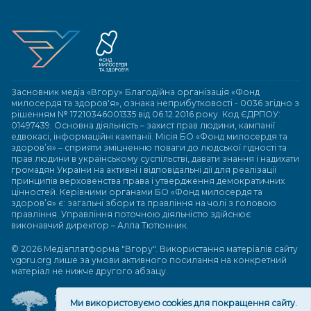
Засновник медіа «Вгору» Благодійна організація «Фонд
милосердя та здоров'я», ознака неприбутковості - 0036 згідно з
рішенням № 17210346001335 від 06.12.2016 року. Код ЄДРПОУ:
01497439. Основна діяльність – захист прав людини, кампанії
едвокасі, інформаційні кампанії. Місія БО «Фонд милосердя та
здоров’я» – сприяти зміцненню поваги до людської гідності та
прав людини в українському суспільстві, давати знання і надихати
громадян України на активні і відповідальні дії для реалізації
принципів верховенства права і утвердження демократичних
цінностей. Керівними органами БО «Фонд милосердя та
здоров’я» є: загальні збори та правління на чолі з головою
правління. Управління поточною діяльністю здійснює
виконавчий директор – Алла Тютюнник.
© 2026 Медіаплатформа "Вгору". Використання матеріалів сайту
vgoru.org лише за умови активного посилання на конкретний
матеріал не нижче другого абзацу.
Розробка та підтримка веб-сайту
Ми використовуємо cookies для покращення сайту.
Great People