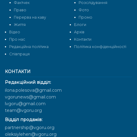
Фактчек
Розслідування
Право
Фото
Перерва на каву
Промо
Життя
Блоги
Відео
Архів
Про нас
Контакти
Редакційна політика
Політика конфіденційності
Cпівпраця
КОНТАКТИ
Редакційний відділ:
ilona.polesova@gmail.com
vgorunews@gmail.com
lvgoru@gmail.com
team@vgoru.org
Відділ продажів:
partnership@vgoru.org
oleksiylehen@vgoru.org