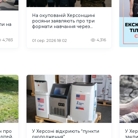
На окупованій Херсонщині
росіяни заявляють про три
ли на
формати навчання через
проблеми зі світлом та
інтернетом
4,783
4,316
01 сер. 2026 18:02
н про
У Херсоні відкриють “пункти
У Хер
дітей,
охолодження”
закл