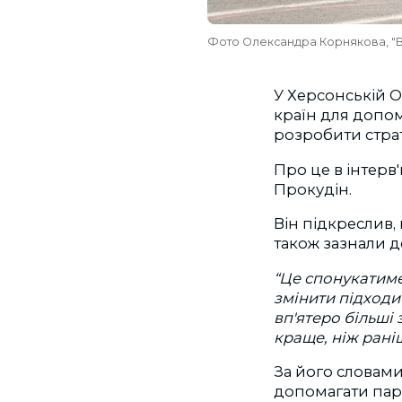
Фото Олександра Корнякова, "
У Херсонській 
країн для допом
розробити стра
Про це в інтерв'
Прокудін.
Він підкреслив,
також зазнали д
“Це спонукатиме
змінити підходи
вп'ятеро більші 
краще, ніж рані
За його словами
допомагати парт