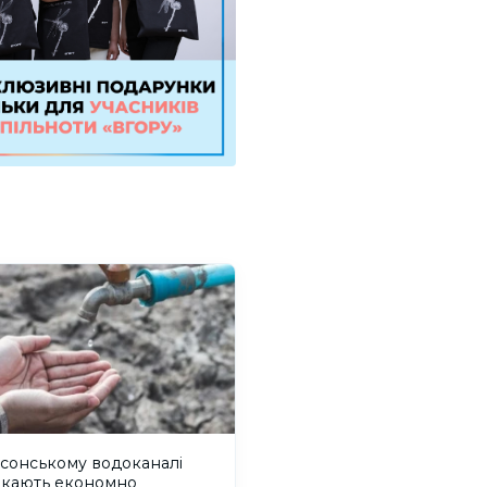
сонському водоканалі
икають економно