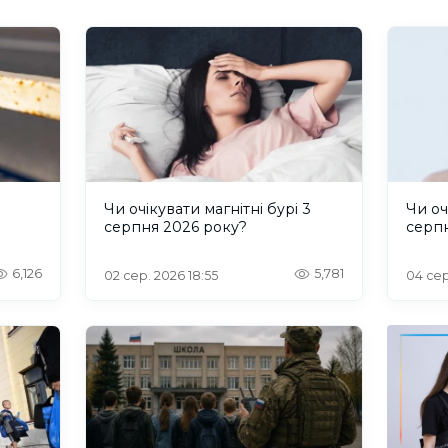
и
Чи очікувати магнітні бурі 3
Чи оч
серпня 2026 року?
серп
6,126
5,781
02 сер. 2026 18:55
04 сер