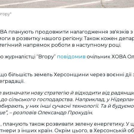
Вгору"
ОВА планують продовжити налагодження зв'язків з
оги в розвитку нашого регіону. Також кожен депа
тегічний напрямок роботи в наступному році.
ю журналістці “Вгору”
повідомив
очільник ХОВА О
 що більшість земель Херсонщини через воєнні дії з
еградації.
 визначати нову стратегію й відходити від радянщи
 до сільського господарства. Наприклад, у Нідерла
збирають, у них інші сучасні технології. Та й будуєм
ше”, – розповів Олександр Прокудін.
, планують також розвивати зелену енергетику. У ц
нери з інших країн. Окрім цього, в Херсонській об