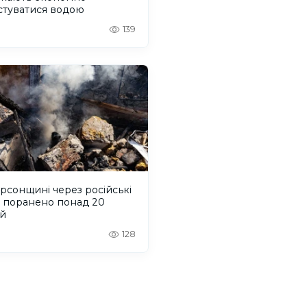
стуватися водою
139
рсонщині через російські
и поранено понад 20
й
128