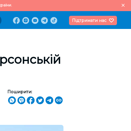
раїни.
Підтримати нас
ерсонській
Поширити: