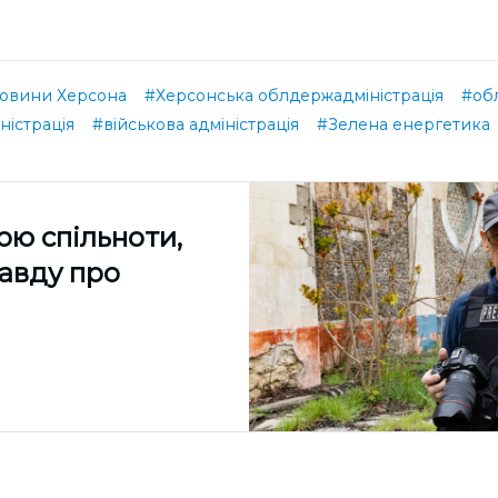
овини Херсона
#Херсонська облдержадміністрація
#обл
ністрація
#військова адміністрація
#Зелена енергетика
ою спільноти,
равду про