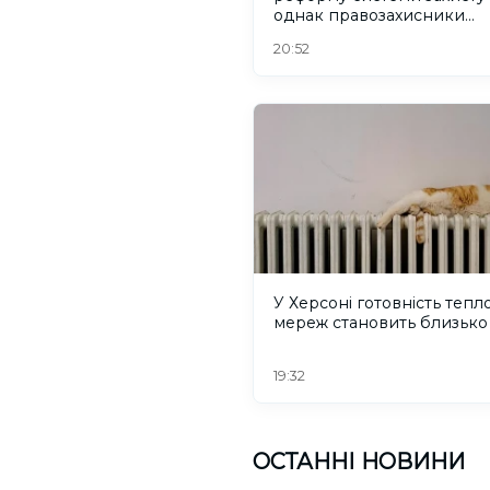
однак правозахисники
критикують його
20:52
У Херсоні готовність тепл
мереж становить близько
19:32
ОСТАННІ НОВИНИ