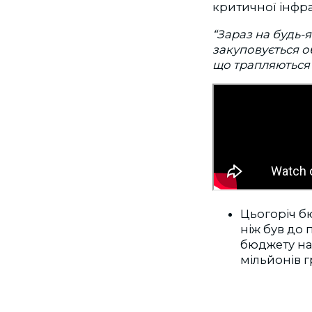
критичної інфр
“Зараз на будь-
закуповується о
що трапляються 
Цьогоріч бю
ніж був до
бюджету на
мільйонів 