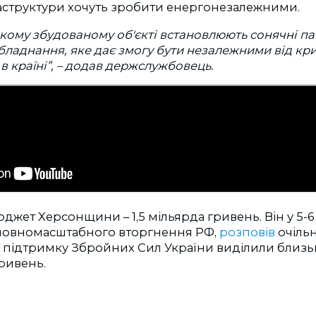
аструктури хочуть зробити енергонезалежними.
якому збудованому об'єкті встановлюють сонячні пан
бладнання, яке дає змогу бути незалежними від кри
в країні”, – додав держслужбовець.
джет Херсонщини – 1,5 мільярда гривень. Він у 5-6
 повномасштабного вторгнення РФ,
розповів
очіль
 підтримку Збройних Сил України виділили близь
гривень.