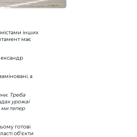
 містами інших
ртамент має
лександр
аміновані, а
ни. Треба
ндах урожаї
о ми тепер
ьому готові
ласті об'єкти