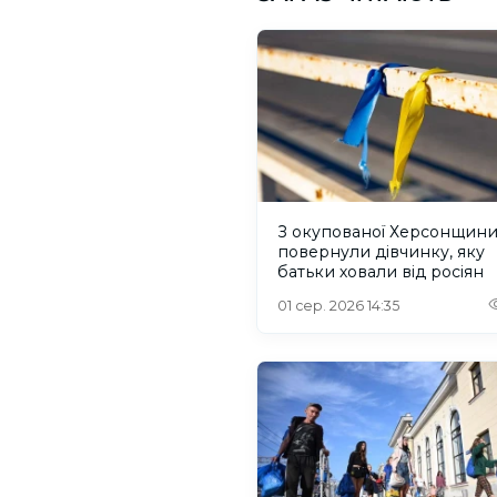
З окупованої Херсонщин
повернули дівчинку, яку
батьки ховали від росіян
01 сер. 2026 14:35