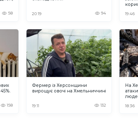
кори
58
94
20:19
19:46
ових
Фермер із Херсонщини
На Хе
 45%.
вирощує овочі на Хмельниччині
атак
люде
158
132
19:11
18:36