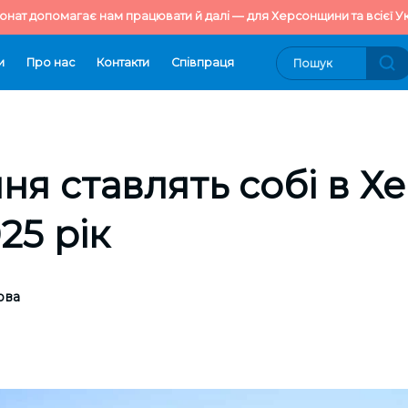
онат допомагає нам працювати й далі — для Херсонщини та всієї Ук
и
Про нас
Контакти
Cпівпраця
ння ставлять собі в Х
25 рік
ова