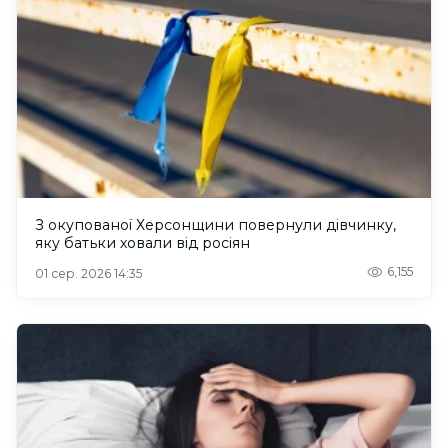
З окупованої Херсонщини повернули дівчинку,
яку батьки ховали від росіян
6,155
01 сер. 2026 14:35