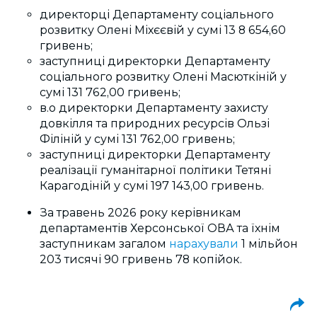
директорці Департаменту соціального
розвитку Олені Міхєєвій у сумі
13 8 654,60
гривень;
заступниці директорки Департаменту
соціального розвитку Олені Масюткіній у
сумі 131 762,00 гривень;
в.о директорки Департаменту захисту
довкілля та природних ресурсів Ользі
Філіній у сумі 131 762,00 гривень;
заступниці директорки Департаменту
реалізації гуманітарної політики Тетяні
Карагодіній у сумі 197 143,00 гривень.
За травень 2026 року керівникам
департаментів Херсонської ОВА
та їхнім
заступникам загалом
нарахували
1 мільйон
203 тисячі 90 гривень 78 копійок.