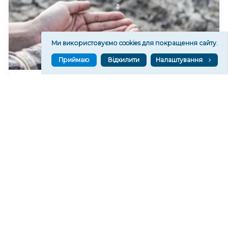
Ми використовуємо cookies для покращення сайту.
Приймаю
Відхилити
Налаштування
У Херсонському водоканалі закликають
економно користуватися водою
312
06 сер. 2026 19:46
Читати ще
МАТЕРІАЛИ ПАРТНЕРІВ