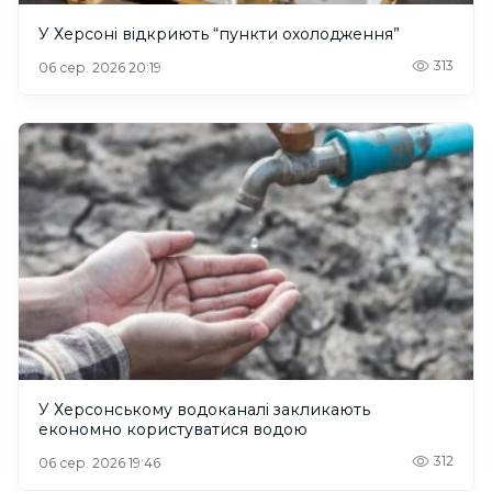
У Херсоні відкриють “пункти охолодження”
313
06 сер. 2026 20:19
У Херсонському водоканалі закликають
економно користуватися водою
312
06 сер. 2026 19:46