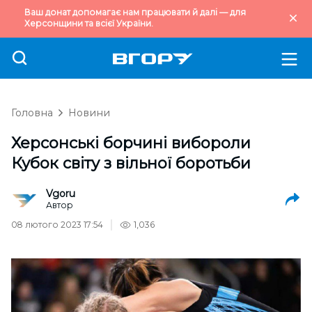
Ваш донат допомагає нам працювати й далі — для
Херсонщини та всієї України.
Головна
Новини
Херсонські борчині вибороли
Кубок світу з вільної боротьби
Vgoru
Автор
08 лютого 2023 17:54
1,036