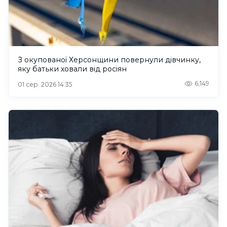
З окупованої Херсонщини повернули дівчинку,
яку батьки ховали від росіян
6,149
01 сер. 2026 14:35