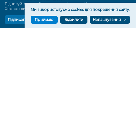
Підписуйтеся, щоб знати останні новини Херсона та
Херсонщини сьогодні
Ми використовуємо cookies для покращення сайту.
Приймаю
Відхилити
Налаштування
Підписатися
СТОРІНКИ
Новини
Тексти
Історії
Аналітика
Фактчек
Розслідування
Право
Фото
Перерва на каву
Промо
Життя
Блоги
Відео
Архів
Про нас
Контакти
Редакційна політика
Політика конфіденційності
Cпівпраця
КОНТАКТИ