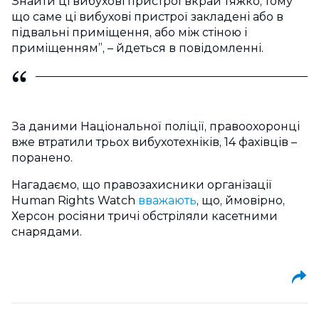
Знайти ці вибухові пристрої вкрай тяжко, тому
що саме ці вибухові пристрої закладені або в
підвальні приміщення, або між стіною і
приміщенням”, – йдеться в повідомленні.
За даними Національної поліції, правоохоронці
вже втратили трьох вибухотехніків, 14 фахівців –
поранено.
Нагадаємо, що правозахисники організації
Human Rights Watch
вважають
, що, ймовірно,
Херсон росіяни тричі обстріляли касетними
снарядами.