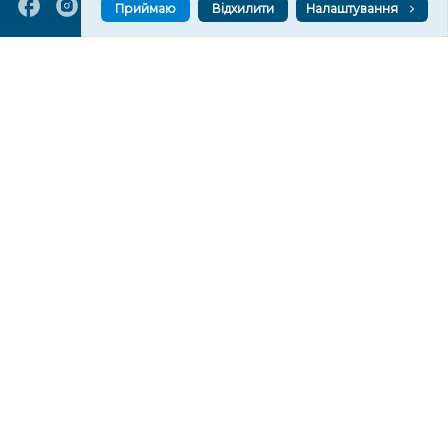
Приймаю
Відхилити
Налаштування
VGORU.ORG В GOOGLE NEWS
VGORU.ORG в GOOGLE NEWS
Підписуйтеся, щоб знати останні новини Херсона та
Херсонщини сьогодні
Підписатися
СТОРІНКИ
Новини
Тексти
Історії
Аналітика
Фактчек
Розслідування
Право
Фото
Перерва на каву
Промо
Життя
Блоги
Відео
Архів
Про нас
Контакти