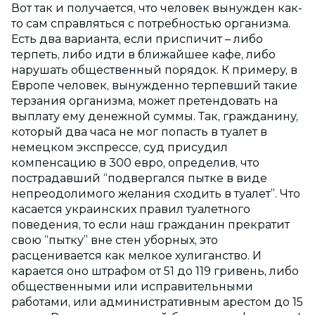
Вот так и получается, что человек вынужден как-
то сам справляться с потребностью организма.
Есть два варианта, если приспичит – либо
терпеть, либо идти в ближайшее кафе, либо
нарушать общественный порядок. К примеру, в
Европе человек, вынужденно терпевший такие
терзания организма, может претендовать на
выплату ему денежной суммы. Так, гражданину,
который два часа не мог попасть в туалет в
немецком экспрессе, суд присудил
компенсацию в 300 евро, определив, что
пострадавший “подвергался пытке в виде
непреодолимого желания сходить в туалет”. Что
касается украинских правил туалетного
поведения, то если наш гражданин прекратит
свою “пытку” вне стен уборных, это
расценивается как мелкое хулиганство. И
карается оно штрафом от 51 до 119 гривень, либо
общественными или исправительными
работами, или административным арестом до 15