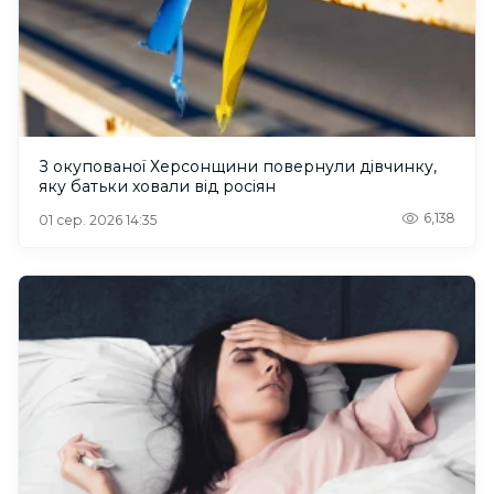
З окупованої Херсонщини повернули дівчинку,
яку батьки ховали від росіян
6,138
01 сер. 2026 14:35