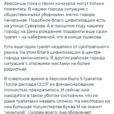
Херсонцы пока о таком конкурсе могут только
помечтать. В нашем городе ситуация с
общественными уборными, мягко говоря,
печальная. Подобное благо цивилизации есть
на улице Суворова. А в прошлом году нашему
городу на День рождения подарили еще один
туалет – на набережной, что в конце Ушакова.
Есть еще один туалет недалеко от Центрального
рынка. На этом блага цивилизации в центре
города закончились. В других районах города
ситуация с отхожими местами не более
радостная.
В советское время в Херсоне было 5 туалетов.
После распада СССР их финансирование
полностью прекратилось. И сейчас они
находятся в таком убогом состоянии, что их
даже туалетами назвать сложно. На некоторых из
них большая полуистертая буква М не значит
“мужской”. Скорее всего, она обозначает