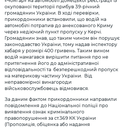
«Чонгар» на автомобілі донецької реєстрації із
окупованої території прибув 39-річний
громадянин України. В ході перевірки,
прикордонники встановили, що водій на
автомобілі потрапив до анексованого Криму
через недіючий пункт пропуску у Керчі.
Громадянин знав, що таким чином він порушує
законодавство України, тому надав інспектору
хабаря у розмірі 400 гривень. Таким вином
водій намагався вирішити питання про не
притягнення його до адміністративної
відповідальності та безперешкодний пропуск
на материкову частину України. Від
неправомірної винагороди
військовослужбовець відмовився.
За даним фактом прикордонники направили
повідомлення до Національної поліції про
виявлення ознак кримінального
правопорушення за ст.369 КК України
(Пропозиція, обіцянка або надання