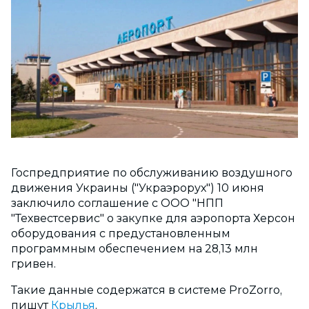
Госпредприятие по обслуживанию воздушного
движения Украины ("Украэрорух") 10 июня
заключило соглашение с ООО "НПП
"Техвестсервис" о закупке для аэропорта Херсон
оборудования с предустановленным
программным обеспечением на 28,13 млн
гривен.
Такие данные содержатся в системе ProZorro,
пишут
Крылья
.