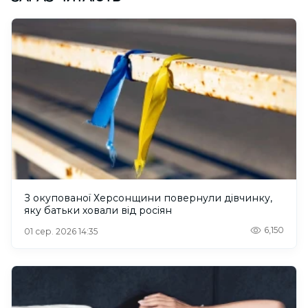
З окупованої Херсонщини повернули дівчинку,
яку батьки ховали від росіян
6,150
01 сер. 2026 14:35