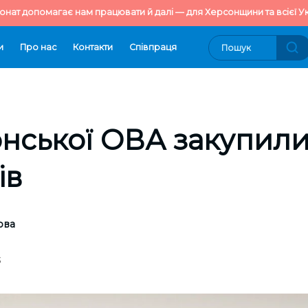
онат допомагає нам працювати й далі — для Херсонщини та всієї Ук
и
Про нас
Контакти
Cпівпраця
нської ОВА закупили
ів
ова
3