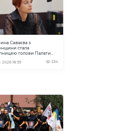
ина Саваєва з
онщини стала
упницею голови Палати
нальних молодіжних
234
. 2026 18:59
есів