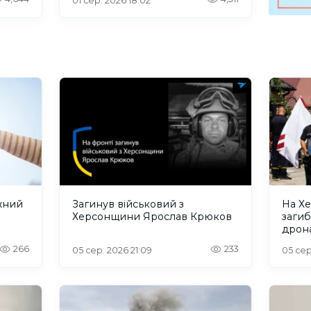
01 сер. 2026 18:02
жний
Загинув військовий з
На Х
Херсонщини Ярослав Крюков
загиб
дрона
сино
266
233
05 сер. 2026 21:09
05 сер