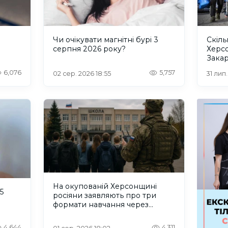
и
Чи очікувати магнітні бурі 3
Скіль
серпня 2026 року?
Херс
Закар
6,076
5,757
02 сер. 2026 18:55
31 лип
На окупованій Херсонщині
5
росіяни заявляють про три
формати навчання через
проблеми зі світлом та
інтернетом
4,644
4,311