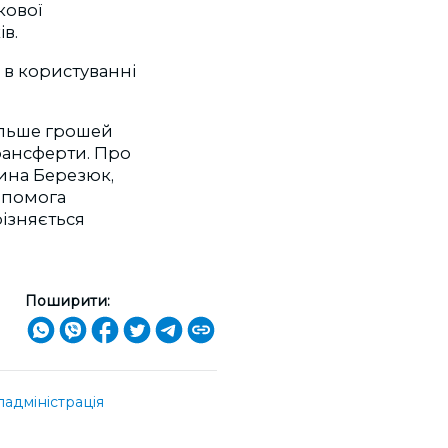
кової
в.
, в користуванні
більше грошей
трансферти. Про
ина Березюк,
опомога
ізняється
Поширити:
адміністрація