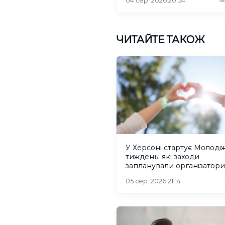
04 сер. 2026 20:54
ЧИТАЙТЕ ТАКОЖ
У Херсоні стартує Молоді
тиждень: які заходи
запланували організатори
05 сер. 2026 21:14