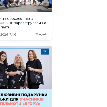
ки переселенців із
онщини зареєстрували на
патті
4,740
. 2026 17:06