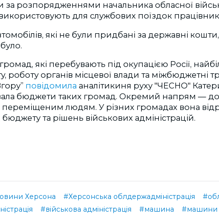
 за розпорядженнями начальника обласної війсь
Їх використовують для службових поїздок працівникі
втомобілів, які не були придбані за державні кошти
 було.
громад, які перебувають під окупацією Росії, най
ту, роботу органів місцевої влади та міжбюджетні 
Вгору”
повідомила
аналітикиня руху "ЧЕСНО" Катер
увала бюджети таких громад. Окремий напрям — д
 переміщеним людям. У різних громадах вона відр
 бюджету та рішень військових адміністрацій.
овини Херсона
#Херсонська облдержадміністрація
#обл
ністрація
#військова адміністрація
#машина
#машини