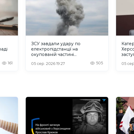
ЗСУ завдали удару по
Катер
аді
електропідстанції на
Херс
окупованій частині
заст
Херсонщини
регіо
161
505
05 сер. 2026 19:27
05 сер
конгр