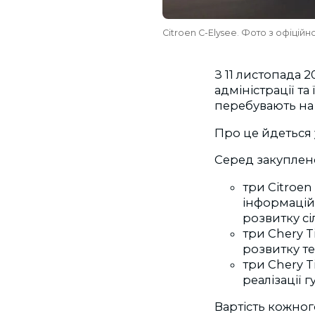
Citroen C-Elysee. Фото з офіційн
З 11 листопада 
адміністрації та
перебувають на б
Про це йдеться 
Серед закуплен
три Citroen
інформаційн
розвитку сі
три Chery T
розвитку те
три Chery T
реалізації 
Вартість кожног