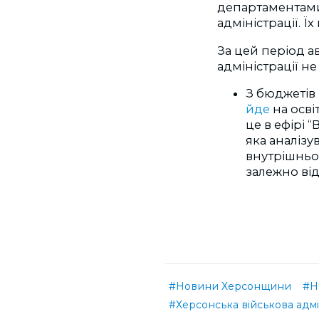
департаментами
адміністрації. 
За цей період а
адміністрації не
З бюджетів 
йде
на осві
це в ефірі “
яка аналіз
внутрішньо
залежно від
#Новини Херсонщини
#Н
#Херсонська військова адмі