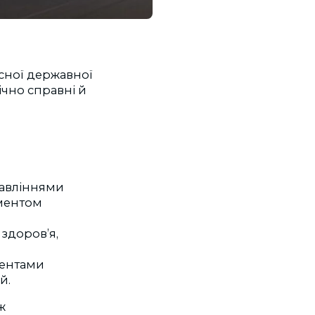
асної державної
нічно справні й
правліннями
аментом
 здоров’я,
ментами
й.
ж