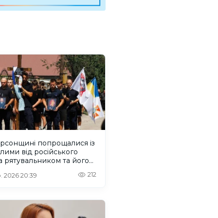
ерсонщині попрощалися із
лими від російського
 рятувальником та його
м
212
. 2026 20:39