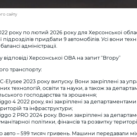
ого сайту
2022 року по лютий 2026 року для Херсонської обл
 її підрозділів придбали 9 автомобілів. Усі вони тех
алансі адміністрації.
у відповіді Херсонської ОВА на запит “Вгору”
ого транспорту:
 C-Elysee 2023 року випуску. Вони закріплені за у
их технологій, освіти та науки, а також за департ
льського господарства та зрошення;
iggo 4 2022 року, які закріплені за департаментами
риторій та інфраструктури;
iggo 2 PRO 2024 року. Вони закріплені за департа
гуманітарної політики, фінансів та розвитку територі
о авто
–
599 тисяч гривень. Машини передавали мі