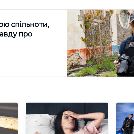
ою спільноти,
равду про