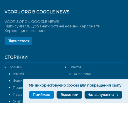
VGORU.ORG В GOOGLE NEWS
VGORU.ORG в GOOGLE NEWS
Підписуйтеся, щоб знати останні новини Херсона та
Херсонщини сьогодні
Підписатися
СТОРІНКИ
Новини
Тексти
Історії
Аналітика
Фактчек
Розслідування
Ми використовуємо cookies для покращення сайту.
Право
Фото
Перерва на каву
Промо
Приймаю
Відхилити
Налаштування
Життя
Блоги
Відео
Архів
Про нас
Контакти
Редакційна політика
Політика конфіденційності