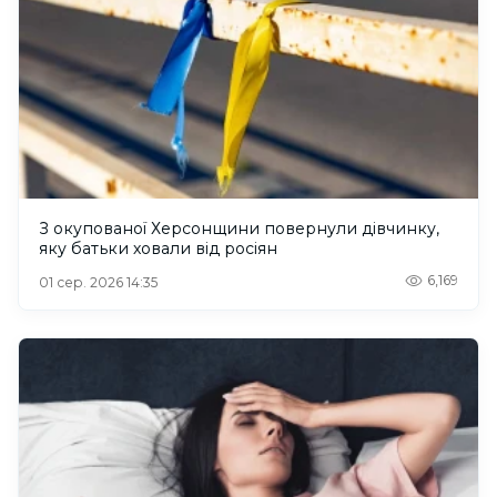
З окупованої Херсонщини повернули дівчинку,
яку батьки ховали від росіян
6,169
01 сер. 2026 14:35