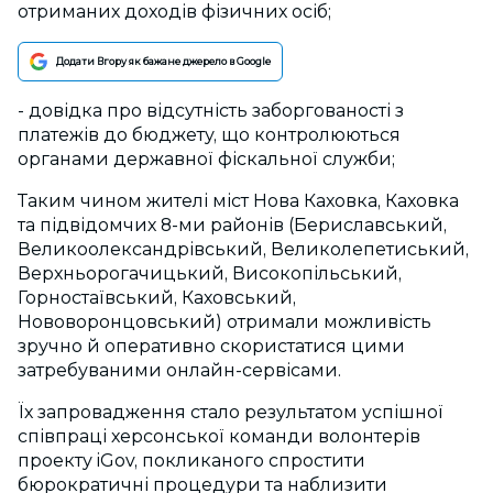
отриманих доходів фізичних осіб;
Додати Вгору як бажане джерело в Google
- довідка про відсутність заборгованості з
платежів до бюджету, що контролюються
органами державної фіскальної служби;
Таким чином жителі міст Нова Каховка, Каховка
та підвідомчих 8-ми районів (Бериславський,
Великоолександрівський, Великолепетиський,
Верхньорогачицький, Високопільський,
Горностаївський, Каховський,
Нововоронцовський) отримали можливість
зручно й оперативно скористатися цими
затребуваними онлайн-сервісами.
Їх запровадження стало результатом успішної
співпраці херсонської команди волонтерів
проекту iGov, покликаного спростити
бюрократичні процедури та наблизити