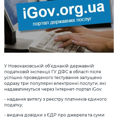
У Новокаховській об’єднаній державній
податковій інспекції ГУ ДФС в області після
успішно проведеного тестування запущено
одразу три популярні електронні послуги, які
надаватимуться через Інтернет-портал iGov:
- надання витягу з реєстру платників єдиного
податку;
- видача довідки з ЄДР про джерела та суми