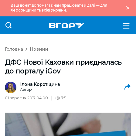
Ваш донат допомагає нам працювати й далі — для
Херсонщини та всієї України.
Головна
Новини
ДФС Нової Каховки приєдналась
до порталу iGov
Ілона Коротіцина
Автор
01 вересня 2017 04:00
751