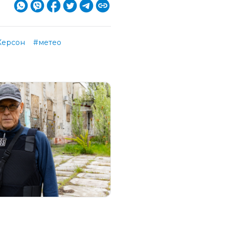
Херсон
#метео