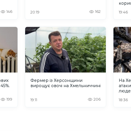
кори
146
162
20:19
19:46
ових
Фермер із Херсонщини
На Хе
 45%.
вирощує овочі на Хмельниччині
атак
люде
199
206
19:11
18:36