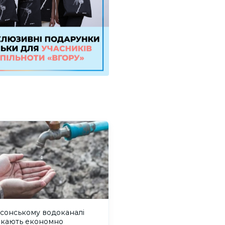
сонському водоканалі
икають економно