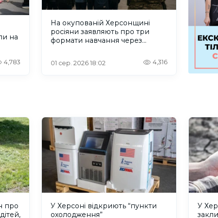
На окупованій Херсонщині
росіяни заявляють про три
ли на
формати навчання через
проблеми зі світлом та
інтернетом
4,783
4,316
01 сер. 2026 18:02
н про
У Херсоні відкриють “пункти
У Хер
дітей,
охолодження”
закл