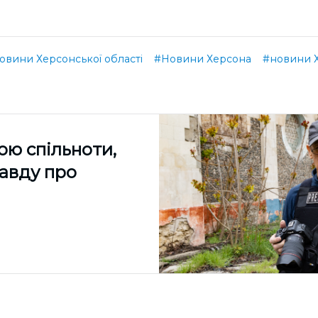
овини Херсонської області
#Новини Херсона
#новини 
ою спільноти,
равду про