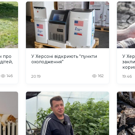
н про
У Херсоні відкриють “пункти
У Хер
дітей,
охолодження”
закл
кори
146
162
20:19
19:46