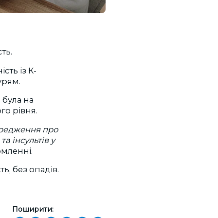
ть.
сть із К-
урям.
 була на
ого рівня.
ередження про
а інсультів у
омленні.
ь, без опадів.
Поширити: