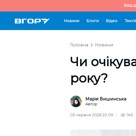
Ваш д
Новини
Блоги
Відео
Текст
Головна
Новини
Чи очікува
року?
Марія Вишинська
Автор
03 червня 2026 20:09
743