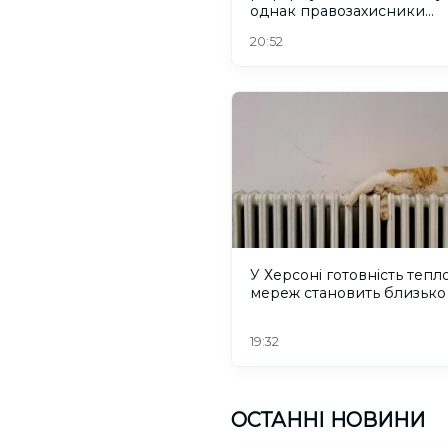
однак правозахисники
критикують його
20:52
У Херсоні готовність тепл
мереж становить близько
19:32
ОСТАННІ НОВИНИ