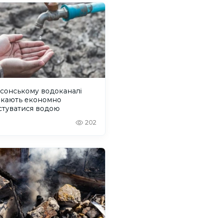
сонському водоканалі
икають економно
стуватися водою
202