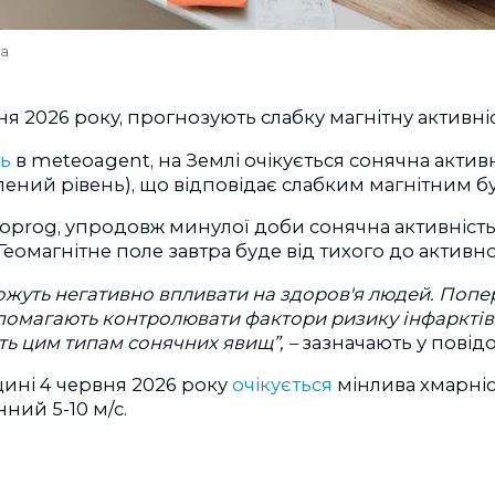
va
ня 2026 року, прогнозують слабку магнітну активніс
ь
в meteoagent, на Землі очікується сонячна активні
елений рівень), що відповідає слабким магнітним б
oprog, упродовж минулої доби сонячна активність
 Геомагнітне поле завтра буде від тихого до активн
можуть негативно впливати на здоров'я людей. Поп
опомагають контролювати фактори ризику інфарктів т
ть цим типам сонячних явищ”, –
зазначають у повід
ині 4 червня 2026 року
очікується
мінлива хмарніст
нний 5-10 м/с.