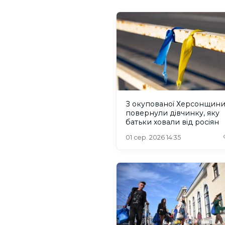
З окупованої Херсонщин
повернули дівчинку, яку
батьки ховали від росіян
01 сер. 2026 14:35