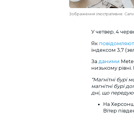
Зображення ілюстративне. Can
У
четвер, 4 черв
Як
повідомляют
індексом 3,7 (з
За
даними
Mete
низькому рівні.
“Магнітні бурі 
магнітні бурі д
дні, що передую
На Херсонщ
Вітер півде