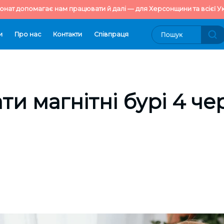
онат допомагає нам працювати й далі — для Херсонщини та всієї Ук
и
Про нас
Контакти
Cпівпраця
ти магнітні бурі 4 ч