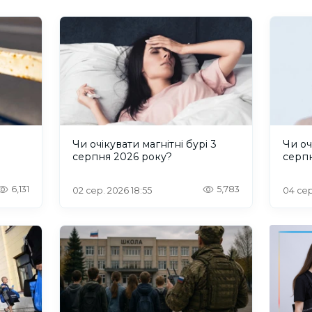
и
Чи очікувати магнітні бурі 3
Чи оч
серпня 2026 року?
серп
6,131
5,783
02 сер. 2026 18:55
04 сер