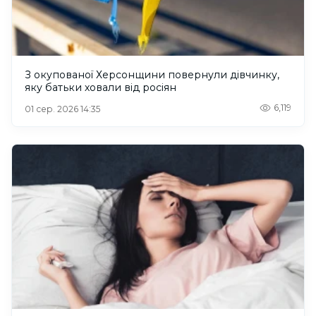
З окупованої Херсонщини повернули дівчинку,
яку батьки ховали від росіян
6,119
01 сер. 2026 14:35