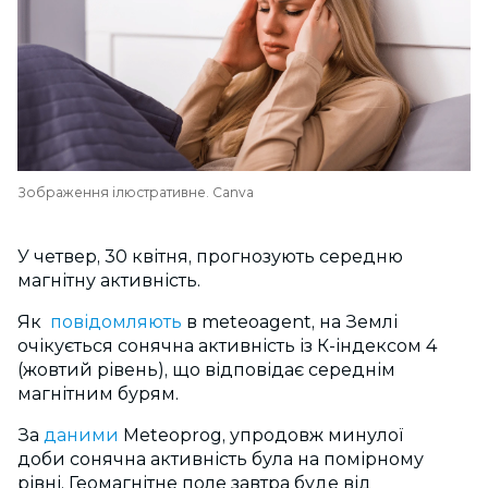
Зображення ілюстративне. Canva
У четвер, 30 квітня, прогнозують середню
магнітну активність.
Як
повідомляють
в
meteoagent,
на Землі
очікується сонячна активність із К-індексом 4
(жовтий рівень), що відповідає середнім
магнітним бурям.
За
даними
Meteoprog,
упродовж минулої
доби
сонячна активність була на помірному
рівні.
Геомагнітне поле завтра буде від