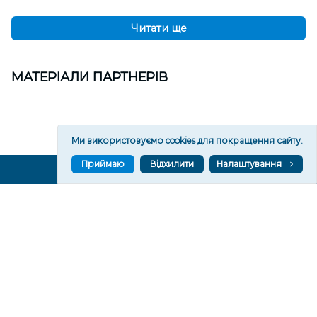
Читати ще
МАТЕРІАЛИ ПАРТНЕРІВ
Ми використовуємо cookies для покращення сайту.
Приймаю
Відхилити
Налаштування
ВГОРУ У СОЦМЕРЕЖАХ ТА МЕСЕНДЖЕРАХ
VGORU.ORG В GOOGLE NEWS
VGORU.ORG в GOOGLE NEWS
Підписуйтеся, щоб знати останні новини Херсона та
Херсонщини сьогодні