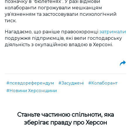
позначку в “бюлетенях”. У разі відмови
колаборанти погрожували мешканцям
ув’язненням та застосовували психологічний
тиск.
Нагадаємо, що раніше правоохоронці
затримали
подружжя підприємців, які вели господарську
діяльність з окупаційною владою в Херсоні.
#псевдореферендум
#Засуджені
#Колаборант
#Новини Херсонщини
Cтаньте частиною спільноти, яка
зберігає правду про Херсон