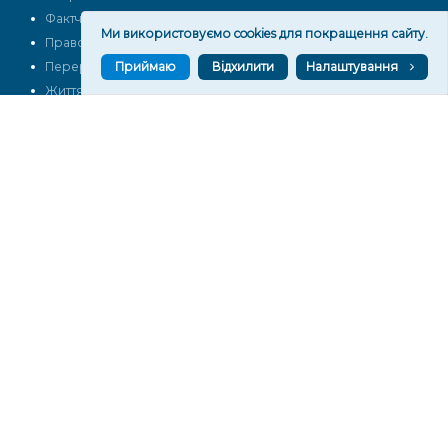
Фактчек
Розслідування
Ми використовуємо cookies для покращення сайту.
Право
Фото
Приймаю
Відхилити
Налаштування
Перерва на каву
Промо
Життя
Блоги
Відео
Архів
Про нас
Контакти
Редакційна політика
Політика конфіденційності
Cпівпраця
КОНТАКТИ
Редакційний відділ:
ilona.polesova@gmail.com
vgorunews@gmail.com
lvgoru@gmail.com
team@vgoru.org
Відділ продажів:
partnership@vgoru.org