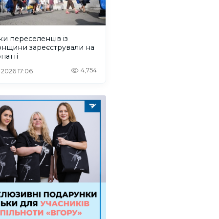
ки переселенців із
онщини зареєстрували на
патті
4,754
. 2026 17:06