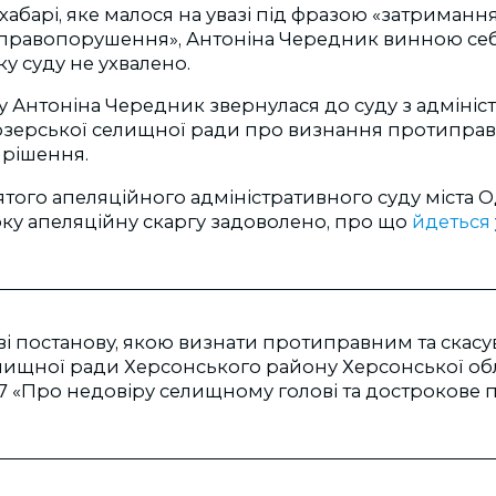
 хабарі, яке малося на увазі під фразою «затриманн
правопорушення», Антоніна Чередник винною себе
ку суду не ухвалено.
оку Антоніна Чередник звернулася до суду з адміні
озерської селищної ради про визнання протиправ
 рішення.
ого апеляційного адміністративного суду міста О
оку апеляційну скаргу задоволено, про що
йдеться
ві постанову, якою визнати протиправним та скас
лищної ради Херсонського району Херсонської обл
137 «Про недовіру селищному голові та достроков