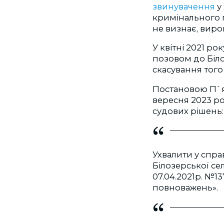
звинувачення
у
кримінального 
не визнає, виро
У квітні 2021 р
позовом до Біл
скасування того
Постановою П`ят
вересня 2023 р
судових рішень:
Ухвалити у спра
Білозерської се
07.04.2021р. №
повноважень».