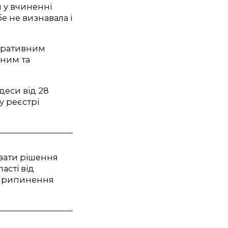
я у вчиненні
 не визнавала і
стративним
ним та
деси від 28
у реєстрі
увати рішення
асті від
е припинення