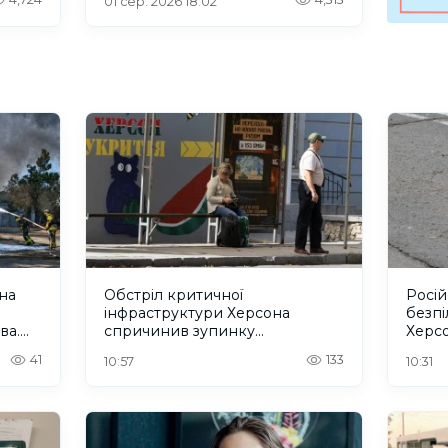
01 сер. 2026 18:02
она
Обстріл критичної
Росій
інфраструктури Херсона
безпі
ва.
спричинив зупинку
Херсо
тролейбусів, перебої з водою і
41
133
10:57
10:31
зв'язком