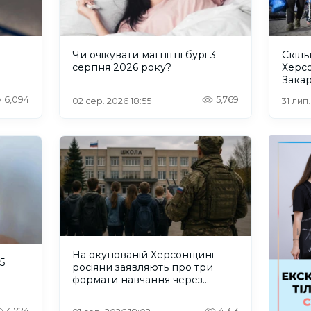
и
Чи очікувати магнітні бурі 3
Скіль
серпня 2026 року?
Херс
Закар
6,094
5,769
02 сер. 2026 18:55
31 лип
На окупованій Херсонщині
5
росіяни заявляють про три
формати навчання через
проблеми зі світлом та
інтернетом
4,724
4,313