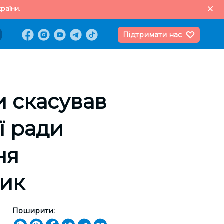
раїни.
Підтримати нас
и скасував
ї ради
ня
ник
Поширити: