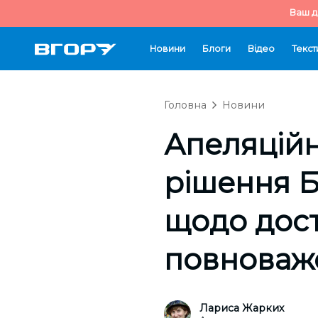
Ваш д
Новини
Блоги
Відео
Текст
Головна
Новини
Апеляційн
рішення Б
щодо дос
повноваж
Лариса Жарких