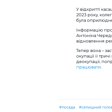
У відкритті кас
2023 року, коле
була оприлюднен
Інформацію про 
Антоніна Чередн
відновлення реп
Тепер вона – за
окупації її тричі
деокупації, по
працювати
.
#посада
#селищний голо