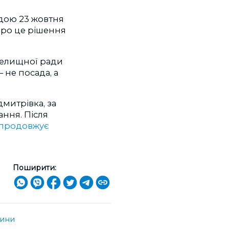
адою 23 жовтня
про це рішення
селищної ради
 не посада, а
митрівка, за
ання. Після
продовжує
Поширити:
щини