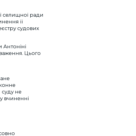
ої селищної ради
нення її
еєстру судових
и Антоніні
важення. Цього
ване
аконне
 суду не
у вчиненні
осовно