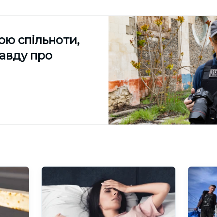
ою спільноти,
равду про