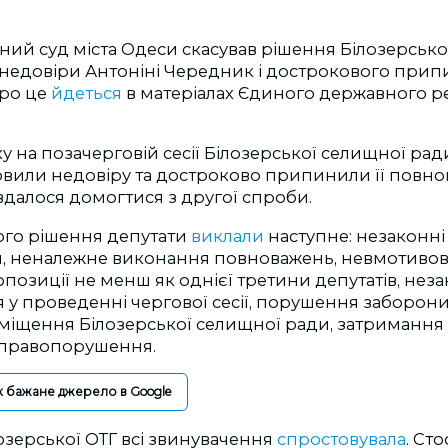
ний суд міста Одеси скасував рішення Білозерськ
недовіри Антоніні Чередник і дострокового припи
ро це
йдеться
в матеріалах Єдиного державного р
ку на позачерговій сесії Білозерської селищної рад
вили недовіру та достроково припинили її повно
далося домогтися з другої спроби.
вого рішення депутати
виклали
наступне: незаконні
 неналежне виконання повноважень, невмотиво
позиції не менш як однієї третини депутатів, нез
у проведенні чергової сесії, порушення заборони
міщення Білозерської селищної ради, затримання 
 правопорушення.
к бажане джерело в Google
озерської ОТГ всі звинувачення
спростовувала
. Ст