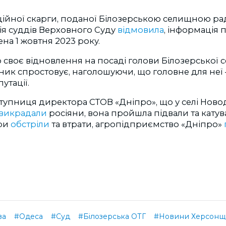
аційної скарги, поданої Білозерською селищною р
гія суддів Верховного Суду
відмовила
, інформація 
а 1 жовтня 2023 року.
своє відновлення на посаді голови Білозерської 
ик спростовує, наголошуючи, що головне для неї –
утації.
ступниця директора СТОВ «Дніпро», що у селі Новод
викрадали
росіяни, вона пройшла підвали та катув
при
обстріли
та втрати, агропідприємство «Дніпро»
ва
#Одеса
#Суд
#Білозерська ОТГ
#Новини Херсон