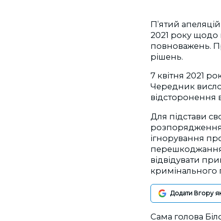
П’ятий апеляцій
2021 року щодо 
повноважень. П
рішень.
7 квітня 2021 ро
Чередник висло
відсторонення в
Для підстави с
розпорядження,
ігнорування про
перешкоджання 
відвідувати при
кримінального
Додати Вгору я
Сама голова Біл