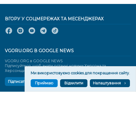
ВГОРУ У СОЦМЕРЕЖАХ ТА МЕСЕНДЖЕРАХ
VGORU.ORG В GOOGLE NEWS
VGORU.ORG в GOOGLE NEWS
Підписуйтеся, щоб знати останні новини Херсона та
Херсонщини сьогодні
Ми використовуємо cookies для покращення сайту.
Підписатися
Приймаю
Відхилити
Налаштування
СТОРІНКИ
Новини
Тексти
Історії
Аналітика
Фактчек
Розслідування
Право
Фото