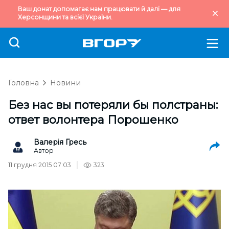
Ваш донат допомагає нам працювати й далі — для
Херсонщини та всієї України.
Головна
Новини
Без нас вы потеряли бы полстраны:
ответ волонтера Порошенко
Валерія Гресь
Автор
11 грудня 2015 07:03
323