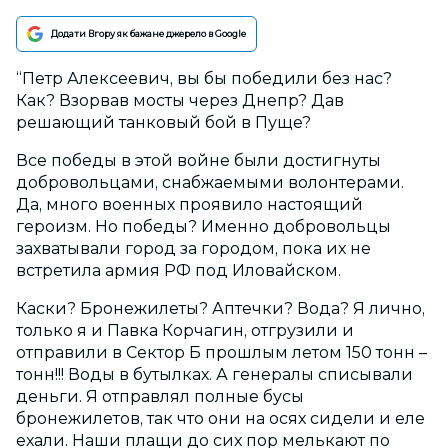
Додати Вгору як бажане джерело в Google
“Петр Алексеевич, вы бы победили без нас?
Как? Взорвав мосты через Днепр? Дав
решающий танковый бой в Пуще?
Все победы в этой войне были достигнуты
добровольцами
, снабжаемыми волонтерами.
Да, много военных проявило настоящий
героизм. Но победы? Именно добровольцы
захватывали город за городом, пока их не
встретила армия РФ под Иловайском.
Каски? Бронежилеты? Аптечки? Вода? Я лично,
только я и Павка Корчагин, отгрузили и
отправили в Сектор Б прошлым летом 150 тонн –
тонн!!! Воды в бутылках. А генералы списывали
деньги. Я отправлял полные бусы
бронежилетов, так что они на осях сидели и еле
ехали. Наши плащи до сих пор мелькают по