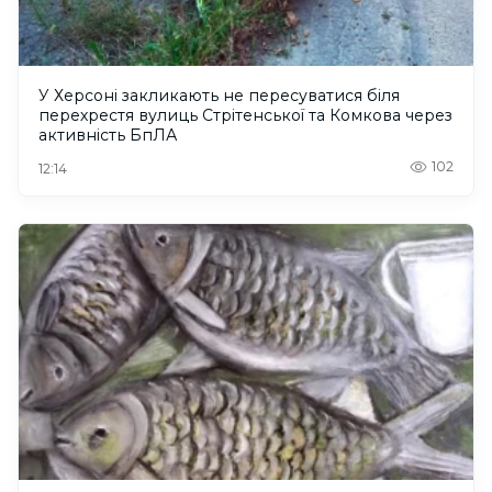
У Херсоні закликають не пересуватися біля
перехрестя вулиць Стрітенської та Комкова через
активність БпЛА
102
12:14