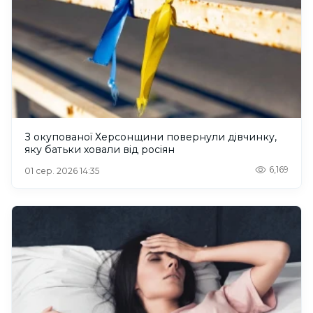
З окупованої Херсонщини повернули дівчинку,
яку батьки ховали від росіян
6,169
01 сер. 2026 14:35