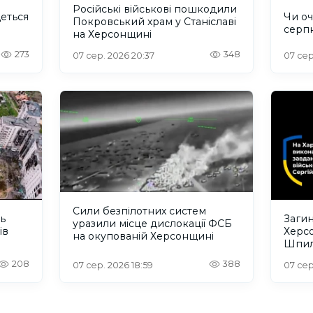
Російські військові пошкодили
деться
Чи оч
Покровський храм у Станіславі
серп
на Херсонщині
273
348
07 сер. 2026 20:37
07 сер
Сили безпілотних систем
ть
Загин
уразили місце дислокації ФСБ
ів
Херс
на окупованій Херсонщині
Шпил
відбу
208
388
07 сер. 2026 18:59
07 сер