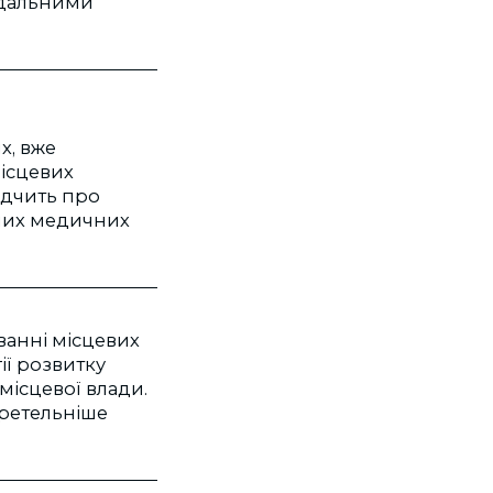
відальними
х, вже
місцевих
відчить про
тних медичних
ванні місцевих
ії розвитку
місцевої влади.
 ретельніше