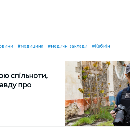
овини
#медицина
#медичні заклади
#Кабмін
ою спільноти,
равду про