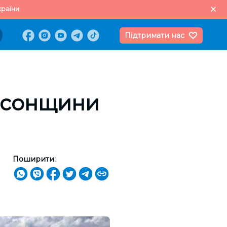
раїни.
Підтримати нас
ерсонщини
Поширити: