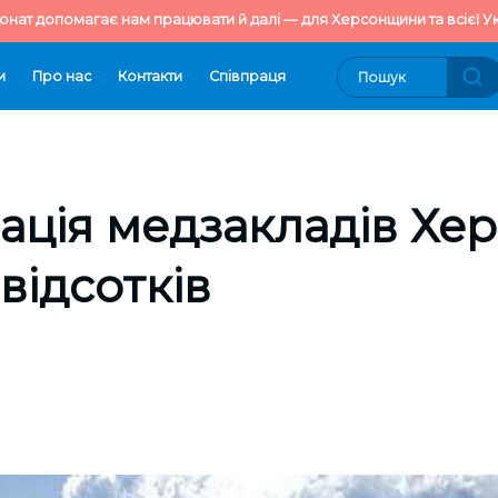
онат допомагає нам працювати й далі — для Херсонщини та всієї Ук
и
Про нас
Контакти
Cпівпраця
ація медзакладів Х
відсотків