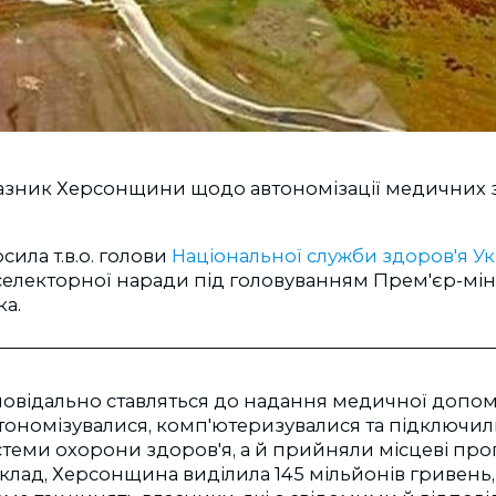
азник Херсонщини щодо автономізації медичних з
сила т.в.о. голови
Національної служби здоров'я У
селекторної наради під головуванням Прем'єр-мін
ка.
ідповідально ставляться до надання медичної допо
втономізувалися, комп'ютеризувалися та підключил
стеми охорони здоров'я, а й прийняли місцеві пр
клад, Херсонщина виділила 145 мільйонів гривень,