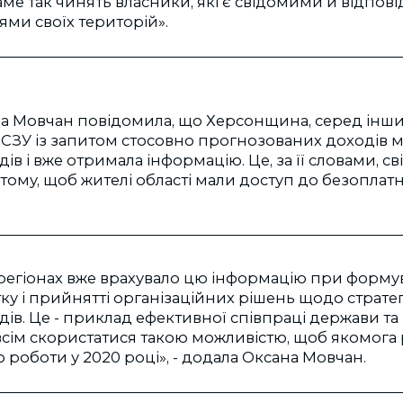
аме так чинять власники, які є свідомими й відпо
ми своїх територій».
на Мовчан повідомила, що Херсонщина, серед інши
НСЗУ із запитом стосовно прогнозованих доходів 
ів і вже отримала інформацію. Це, за її словами, с
у тому, щоб жителі області мали доступ до безопла
 регіонах вже врахувало цю інформацію при форму
у і прийнятті організаційних рішень щодо стратег
ів. Це - приклад ефективної співпраці держави та 
сім скористатися такою можливістю, щоб якомога
о роботи у 2020 році», - додала Оксана Мовчан.