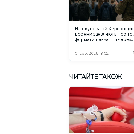
На окупованій Херсонщин
росіяни заявляють про тр
формати навчання через
проблеми зі світлом та
інтернетом
01 сер. 2026 18:02
ЧИТАЙТЕ ТАКОЖ