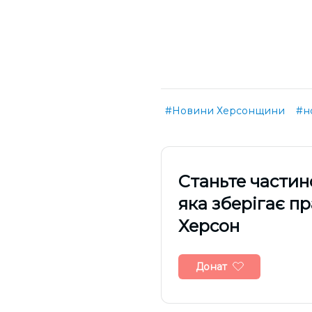
#Новини Херсонщини
#н
Cтаньте частин
яка зберігає п
Херсон
Донат