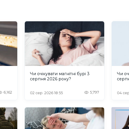
и
Чи очікувати магнітні бурі 3
Чи оч
серпня 2026 року?
серп
6,162
5,797
02 сер. 2026 18:55
04 сер