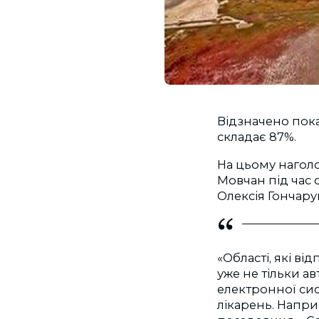
Відзначено пок
складає 87%.
На цьому наголо
Мовчан під час 
Олексія Гончару
«Області, які в
уже не тільки а
електронної си
лікарень. Напри