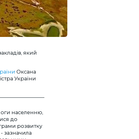
акладів, який
країни
Оксана
істра України
моги населенню,
ися до
ограми розвитку
 - зазначила