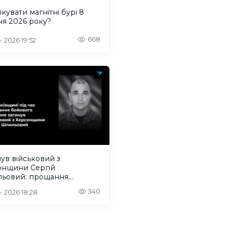
ікувати магнітні бурі 8
ня 2026 року?
668
. 2026 19:52
ув військовий з
онщини Сергій
ьовий: прощання
деться на Одещині
340
. 2026 18:28