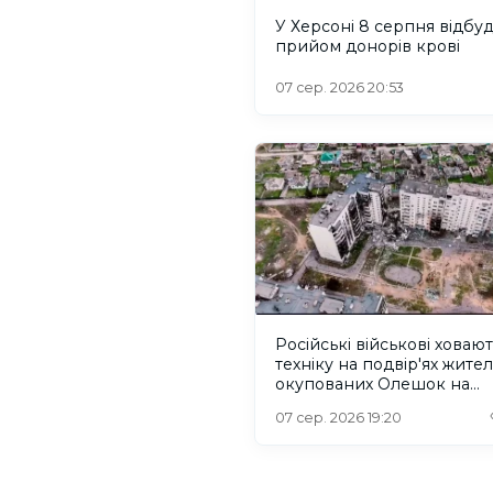
У Херсоні 8 серпня відбу
прийом донорів крові
07 сер. 2026 20:53
Російські військові ховаю
техніку на подвір'ях жител
окупованих Олешок на
Херсонщині
07 сер. 2026 19:20