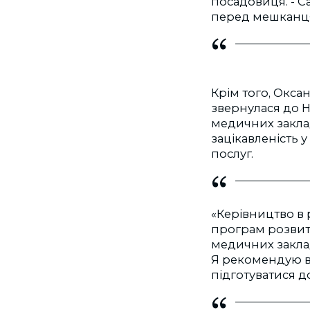
посадовиця. - С
перед мешканця
Крім того, Окса
звернулася до 
медичних заклад
зацікавленість 
послуг.
«Керівництво в
програм розвитк
медичних заклад
Я рекомендую в
підготуватися д