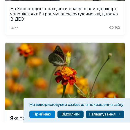
На Херсонщині поліціянти евакуювали до лікарні
чоловіка, який травмувався, рятуючись від дрона.
ВІДЕО
165
14:33
Ми використовуємо cookies для покращення сайту.
Приймаю
Відхилити
Налаштування
Яка погода очікується в Херсоні та області 9
серпня 2026 року