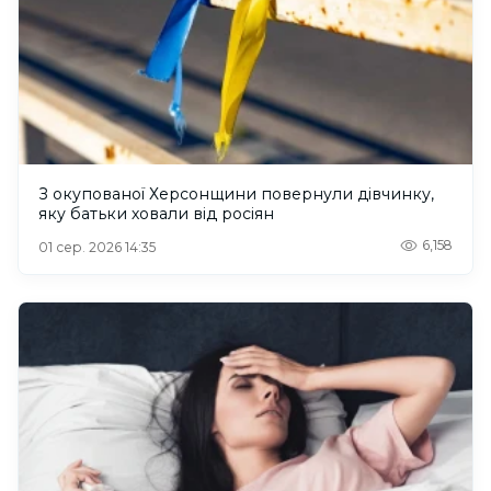
З окупованої Херсонщини повернули дівчинку,
яку батьки ховали від росіян
6,158
01 сер. 2026 14:35