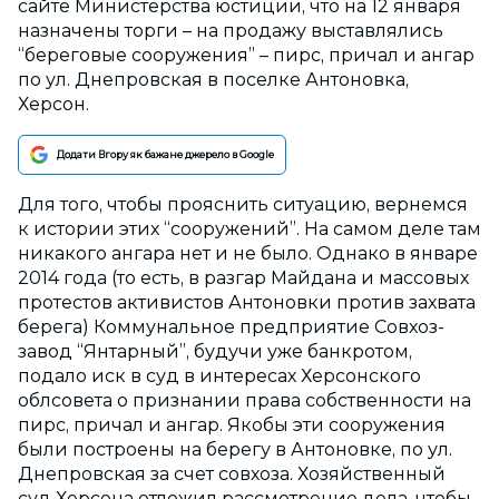
сайте Министерства юстиции, что на 12 января
назначены торги – на продажу выставлялись
“береговые сооружения” – пирс, причал и ангар
по ул. Днепровская в поселке Антоновка,
Херсон.
Додати Вгору як бажане джерело в Google
Для того, чтобы прояснить ситуацию, вернемся
к истории этих “сооружений”. На самом деле там
никакого ангара нет и не было. Однако в январе
2014 года (то есть, в разгар Майдана и массовых
протестов активистов Антоновки против захвата
берега) Коммунальное предприятие Совхоз-
завод “Янтарный”, будучи уже банкротом,
подало иск в суд в интересах Херсонского
облсовета о признании права собственности на
пирс, причал и ангар. Якобы эти сооружения
были построены на берегу в Антоновке, по ул.
Днепровская за счет совхоза. Хозяйственный
суд Херсона отложил рассмотрение дела, чтобы