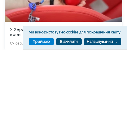
У Херсоні 8 серпня відбудеться прийом донорів
Ми використовуємо cookies для покращення сайту.
крові
Приймаю
Відхилити
Налаштування
149
07 сер. 2026 20:53
Російські військові пошкодили Покровський