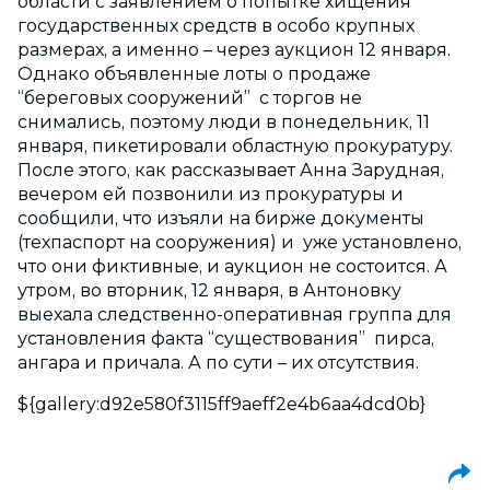
области с заявлением о попытке хищения
государственных средств в особо крупных
размерах, а именно – через аукцион 12 января.
Однако объявленные лоты о продаже
“береговых сооружений” с торгов не
снимались, поэтому люди в понедельник, 11
января, пикетировали областную прокуратуру.
После этого, как рассказывает Анна Зарудная,
вечером ей позвонили из прокуратуры и
сообщили, что изъяли на бирже документы
(техпаспорт на сооружения) и уже установлено,
что они фиктивные, и аукцион не состоится. А
утром, во вторник, 12 января, в Антоновку
выехала следственно-оперативная группа для
установления факта “существования” пирса,
ангара и причала. А по сути – их отсутствия.
${gallery:d92e580f3115ff9aeff2e4b6aa4dcd0b}