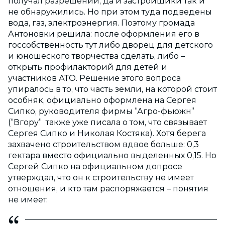
получал разрешений, да и застройщики так и
не обнаружились. Но при этом туда подведены
вода, газ, электроэнергия. Поэтому громада
Антоновки решила: после оформления его в
госсобственность тут либо дворец для детского
и юношеского творчества сделать, либо –
открыть профилакторий для детей и
участников АТО. Решение этого вопроса
упиралось в то, что часть земли, на которой стоит
особняк, официально оформлена на Сергея
Сипко, руководителя фирмы “Агро-фьюжн”
(“Вгору” также уже писала о том, что связывает
Сергея Сипко и Николая Костяка). Хотя берега
захвачено строительством вдвое больше: 0,3
гектара вместо официально выделенных 0,15. Но
Сергей Сипко на официальном допросе
утверждал, что он к строительству не имеет
отношения, и кто там распоряжается – понятия
не имеет.