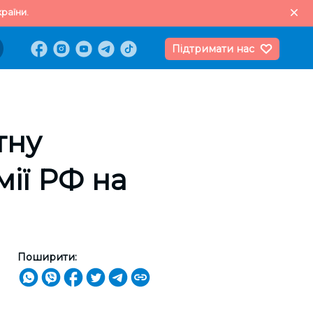
раїни.
Підтримати нас
тну
ії РФ на
Поширити: