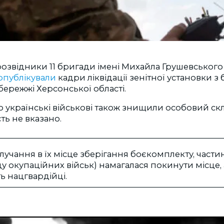
озвідники 11 бригади імені Михайла Грушевського
опублікували
кадри ліквідації зенітної установки 
обережжі Херсонської області.
о українські військові також знищили особовий ск
сть не вказано.
лучання в їх місце зберігання боєкомплекту, частин
у окупаційних військ) намагалася покинути місце, 
ть нацгвардійці.