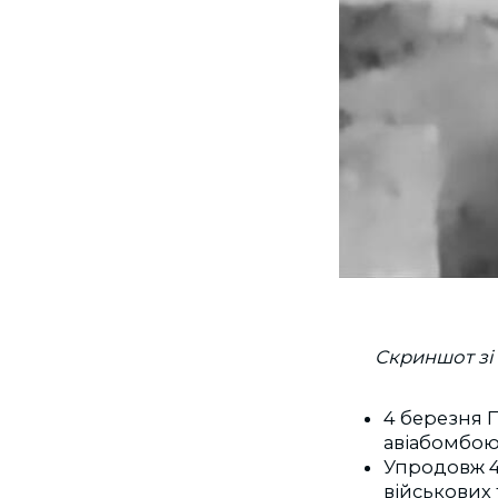
Скриншот зі 
4 березня 
авіабомбою 
Упродовж 4
військових 