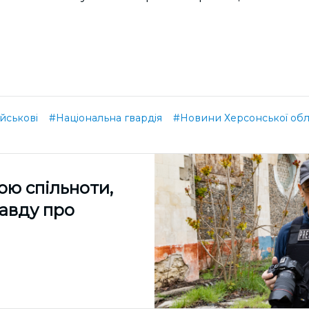
ійськові
#Національна гвардія
#Новини Херсонської обл
ою спільноти,
равду про