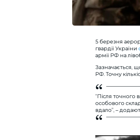
5 березня аерор
гвардії України
армії РФ на лів
Зазначається, щ
РФ. Точну кількі
“Після точного в
особового склад
вдало”, – додаю