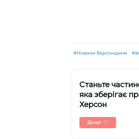
#Новини Херсонщини
#в
Cтаньте частин
яка зберігає п
Херсон
Донат