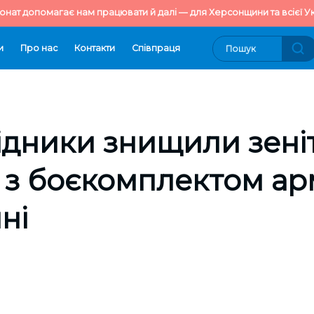
онат допомагає нам працювати й далі — для Херсонщини та всієї Ук
и
Про нас
Контакти
Cпівпраця
ідники знищили зені
 з боєкомплектом арм
ні
0