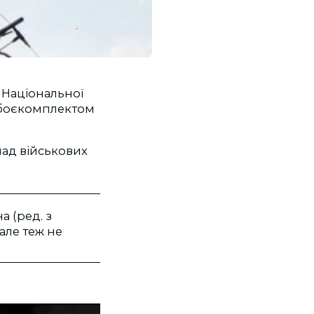
 Національної
з боєкомплектом
лад військових
а (ред. з
але теж не