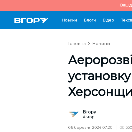
Ваш д
Новини
Блоги
Відео
Текст
Головна
Новини
Аеророзв
установку
Херсонщи
Вгору
Автор
06 березня 2024 07:20
55