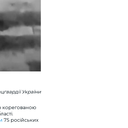
цгвардії України
ю корегованою
ласті.
и
75 російських