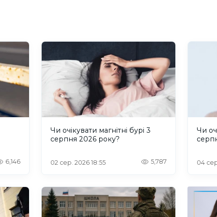
и
Чи очікувати магнітні бурі 3
Чи оч
серпня 2026 року?
серп
6,146
5,787
02 сер. 2026 18:55
04 сер