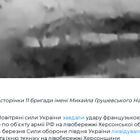
сторінки 11 бригади імені Михайла Грушевського На
Повітряні сили України
завдали
удару французько
по об’єкту армії РФ на лівобережжі Херсонської об
 березня Сили оборони півдня України
ліквідувал
та їхню техніку на лівобережжі Херсонщини.