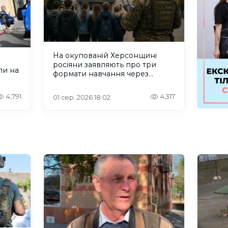
На окупованій Херсонщині
росіяни заявляють про три
ли на
формати навчання через
проблеми зі світлом та
інтернетом
4,791
4,317
01 сер. 2026 18:02