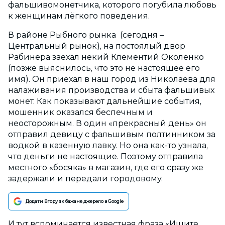
фальшивомонетчика, которого погубила любовь
к женщинам лёгкого поведения.
В районе Рыбного рынка (сегодня –
Центральный рынок), на постоялый двор
Рабинера заехал некий Клементий Околенко
(позже выяснилось, что это не настоящее его
имя). Он приехал в наш город из Николаева для
налаживания производства и сбыта фальшивых
монет. Как показывают дальнейшие события,
мошенник оказался беспечным и
неосторожным. В один «прекрасный день» он
отправил девицу с фальшивым полтинником за
водкой в казенную лавку. Но она как-то узнала,
что деньги не настоящие. Поэтому отправила
местного «босяка» в магазин, где его сразу же
задержали и передали городовому.
Додати Вгору як бажане джерело в Google
И тут вспоминается известная фраза «Ищите