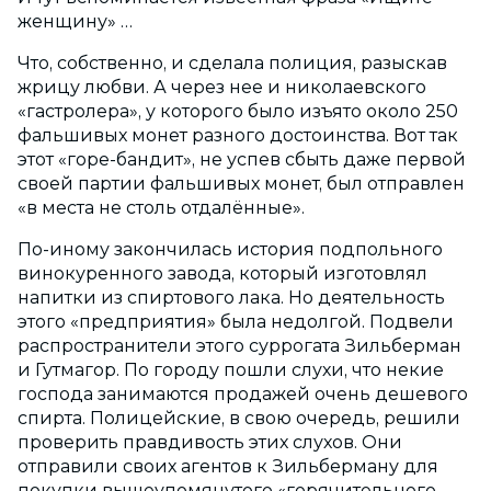
женщину» …
Что, собственно, и сделала полиция, разыскав
жрицу любви. А через нее и николаевского
«гастролера», у которого было изъято около 250
фальшивых монет разного достоинства. Вот так
этот «горе-бандит», не успев сбыть даже первой
своей партии фальшивых монет, был отправлен
«в места не столь отдалённые».
По-иному закончилась история подпольного
винокуренного завода, который изготовлял
напитки из спиртового лака. Но деятельность
этого «предприятия» была недолгой. Подвели
распространители этого суррогата Зильберман
и Гутмагор. По городу пошли слухи, что некие
господа занимаются продажей очень дешевого
спирта. Полицейские, в свою очередь, решили
проверить правдивость этих слухов. Они
отправили своих агентов к Зильберману для
покупки вышеупомянутого «горячительного