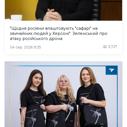
"Щодня росіяни влаштовують "сафарі" на
звичайних людей у Херсоні": Зеленський про
атаку російського дрона
3,727
04 сер. 2026 15:35