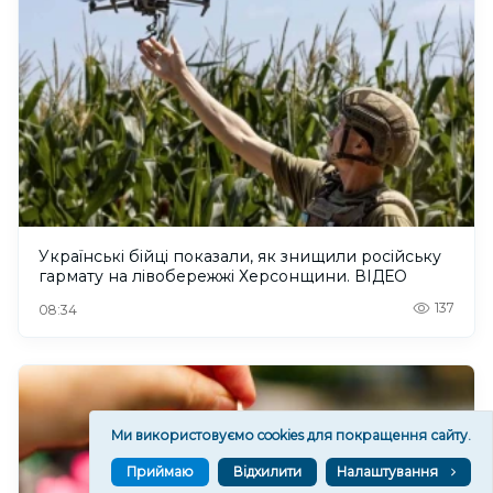
Українські бійці показали, як знищили російську
гармату на лівобережжі Херсонщини. ВІДЕО
137
08:34
Ми використовуємо cookies для покращення сайту.
Приймаю
Відхилити
Налаштування