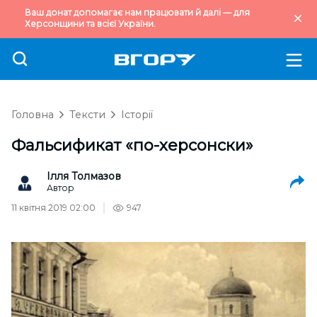
Ваш донат допомагає нам працювати й далі — для
Херсонщини та всієї України.
Головна
Тексти
Історії
Фальсификат «по-херсонски»
Ілля Толмазов
Автор
11 квітня 2019 02:00
947