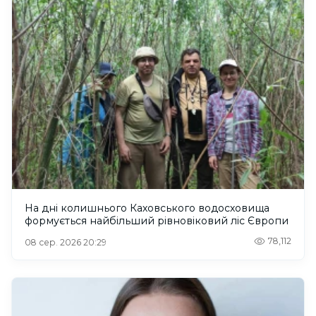
На дні колишнього Каховського водосховища
формується найбільший рівновіковий ліс Європи
78,112
08 сер. 2026 20:29