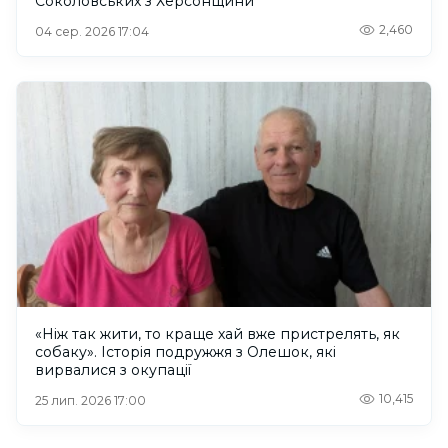
Соколовських з Херсонщини
2,460
04 сер. 2026 17:04
«Ніж так жити, то краще хай вже пристрелять, як
собаку». Історія подружжя з Олешок, які
вирвалися з окупації
10,415
25 лип. 2026 17:00