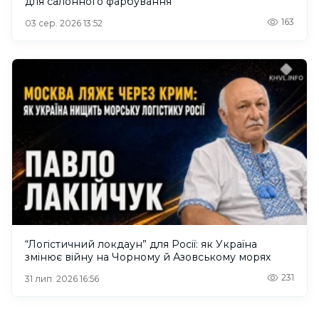
для салонного фарбування
163
03 сер. 2026 13:52
“Логістичний локдаун” для Росії: як Україна
змінює війну на Чорному й Азовському морях
231
31 лип. 2026 16:56