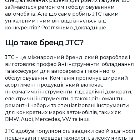
спеціалізованих рішень для різних галузей, що
займаються ремонтом і обслуговуванням
автомобілів. Але що саме робить JTC таким
унікальним і чим він відрізняється від
конкурентів? Розгляньмо докладніше.
Що таке бренд JTC?
JTC – це міжнародний бренд, який розробляє і
виготовляє професійні інструменти, обладнання
та аксесуари для автосервісів і технічного
обслуговування. Компанія пропонує широкий
асортимент продукції, який включає
пневматичні інструменти, гідравлічні домкрати,
електричні інструменти, а також різноманітні
ремонтні набори та спеціалізовані інструменти
для конкретних марок автомобілів, таких як
BMW, Audi, Mercedes, VW та інші.
JTC здобув популярність завдяки своїй здатності
поєднувати передові технології, високу якість та