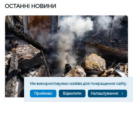
ОСТАННІ НОВИНИ
Ми використовуємо cookies для покращення сайту.
Приймаю
Відхилити
Налаштування
На Херсонщині через російські атаки одна
людина загинула, 2 – поранені
25
17:59