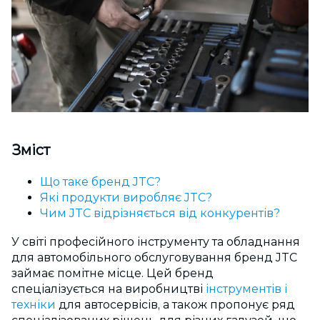
Зміст
Що таке бренд JTC?
Які продукти виробляє JTC?
Чим JTC відрізняється від конкурентів?
У світі професійного інструменту та обладнання
для автомобільного обслуговування бренд JTC
займає помітне місце. Цей бренд
спеціалізується на виробництві
інструментів і
техніки
для автосервісів, а також пропонує ряд