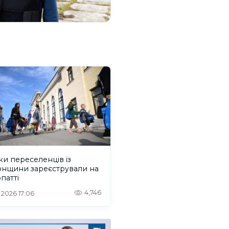
ки переселенців із
онщини зареєстрували на
патті
4,746
. 2026 17:06