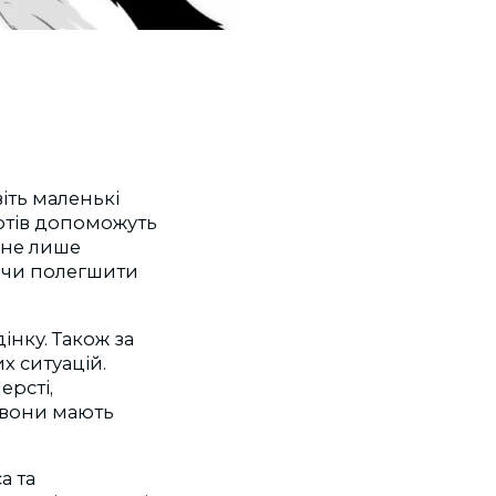
іть маленькі
котів допоможуть
 не лише
 чи полегшити
нку. Також за
х ситуацій.
ерсті,
о вони мають
а та