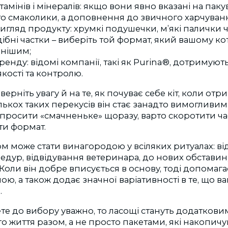
ітамінів і мінералів: якщо вони явно вказані на паку
то смаколики, а доповнення до звичного харчуван
игляд продукту: хрумкі подушечки, м’які палички ч
ібні частки
–
виберіть той формат, який вашому ко
нішим;
ренду: відомі компанії, такі як Purina®, дотримують
якості та контролю.
верніть увагу й на те, як почуває себе кіт, коли от
лькох таких перекусів він стає занадто вимогливи
 просити «смачненьке» щоразу, варто скоротити ч
ити формат.
м може стати винагородою у всіляких ритуалах: в
цедур, відвідування ветеринара, до нових обставин
. Коли він добре вписується в основу, тоді допомаг
иною, а також додає значної варіативності в те, що 
.
те до вибору уважно, то ласощі стануть додатков
 життя разом, а не просто пакетами, які накопичу