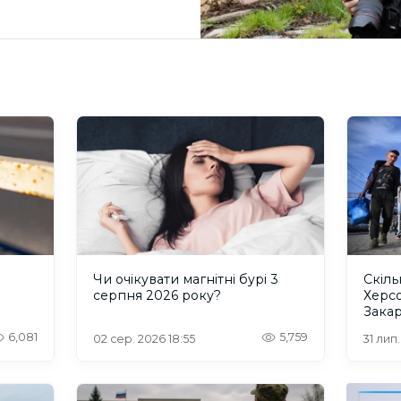
и
Чи очікувати магнітні бурі 3
Скіль
серпня 2026 року?
Херс
Закар
6,081
5,759
02 сер. 2026 18:55
31 лип