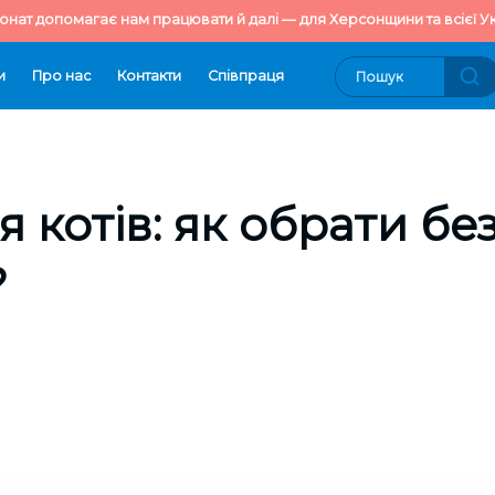
онат допомагає нам працювати й далі — для Херсонщини та всієї Ук
и
Про нас
Контакти
Cпівпраця
я котів: як обрати бе
?