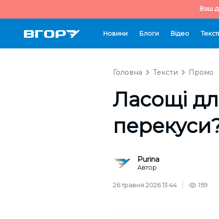
Ваш д
Новини
Блоги
Відео
Текст
Головна
Тексти
Промо
Ласощі дл
перекуси
Purina
Автор
26 травня 2026 13:44
159