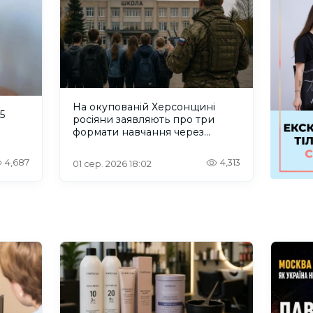
На окупованій Херсонщині
5
росіяни заявляють про три
формати навчання через
проблеми зі світлом та
інтернетом
4,687
4,313
01 сер. 2026 18:02