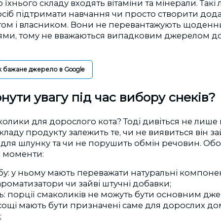
 їхнього складу входять вітаміни та мінерали. Такі
посіб підтримати навчання чи просто створити до
отом і власником. Вони не перевантажують щоденн
ями, тому не вважаються випадковим джерелом д
к бажане джерело в Google
нути увагу під час вибору снеків?
олики для дорослого кота? Тоді дивіться не лише 
складу продукту залежить те, чи не виявиться він з
для шлунку та чи не порушить обмін речовин. Обо
і моменти:
бу: у ньому мають переважати натуральні компонен
 ароматизатори чи зайві штучні добавки;
ь: порції смаколиків не можуть бути основним дже
ласощі мають бути призначені саме для дорослих д
;