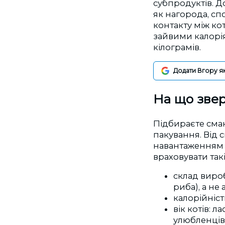
субпродуктів. До
як нагорода, с
контакту між к
зайвими калорі
кілограмів.
Додати Вгору я
На що звер
Підбираєте смак
пакування. Від 
навантаженням 
враховувати так
склад виро
риба), а не
калорійніст
вік котів: 
улюбленців