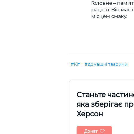
Головне
–
пам’ят
раціон. Він має
місцем смаку.
#Кіт
#домашні тварини
Cтаньте частин
яка зберігає п
Херсон
Донат