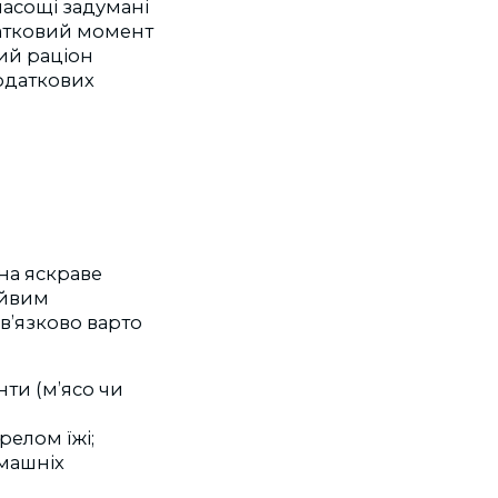
 ласощі задумані
датковий момент
ий раціон
одаткових
на яскраве
айвим
в’язково варто
ти (м’ясо чи
релом їжі;
омашніх