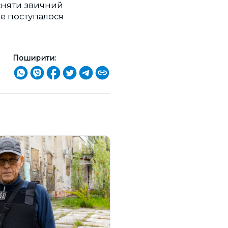
існяти звичний
не поступалося
Поширити: