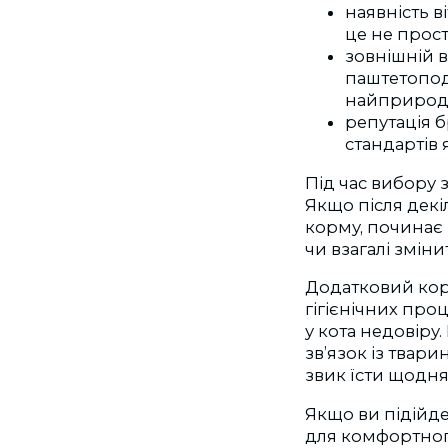
наявність в
це не прос
зовнішній в
паштетопод
найприрод
репутація б
стандартів 
Під час вибору з
Якщо після декі
корму, починає
чи взагалі змін
Додатковий кор
гігієнічних про
у кота недовіру
зв’язок із твар
звик їсти щодня
Якщо ви підійде
для комфортного