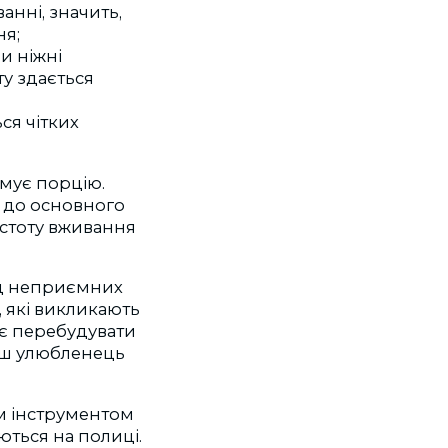
ванні, значить,
ня;
и ніжні
ту здається
ся чітких
римує порцію.
м до основного
астоту вживання
ід неприємних
, які викликають
ає перебудувати
ваш улюбленець
им інструментом
ються на полиці.