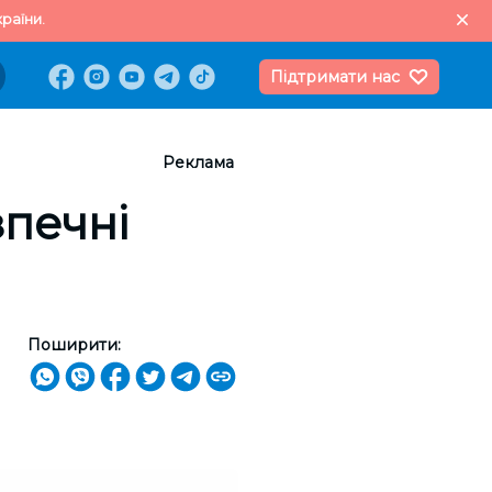
раїни.
Підтримати нас
Реклама
зпечні
Поширити: