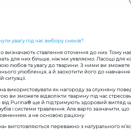
ути увагу під час вибору снеків?
о визначають ставлення оточення до них. Тому нав
чать для них більше, ніж ми уявляємо. Ласощі для 
ою любов та увагу до тварини. З ними ви зможете
нього улюбленця, а й заохотити його до навчання
й ситуації.
 використовувати як нагороду за слухняну поведі
ю ви зможете відволікти тварину під час стресови
в
від Purina® ще й підтримують здоровий вигляд ш
зубів і системи травлення. Але варто зазначити, щ
овненням, а не основою раціону.
на» виготовляються переважно з натурального м’яс