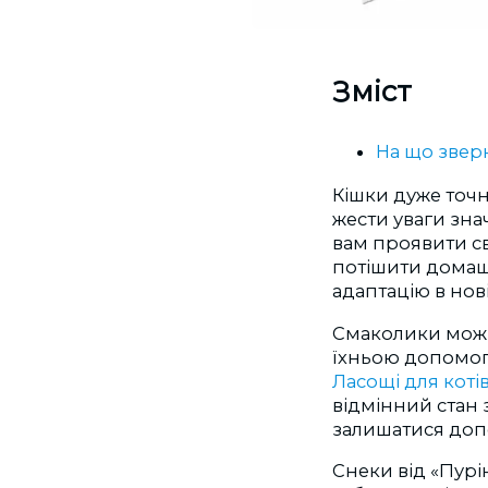
Зміст
На що зверн
Кішки дуже точн
жести уваги зна
вам проявити св
потішити домаш
адаптацію в нові
Смаколики можна
їхньою допомого
Ласощі для коті
відмінний стан 
залишатися доп
Снеки від «Пурі