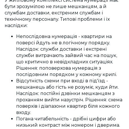
У житловому комплексі система нумерації має
бути зрозумілою не лише мешканцям, а й
службам доставки, екстреним службам і
технічному персоналу. Типові проблеми і їх
наслідки:
Непослідовна нумерація - квартири на
поверсі йдуть не в логічному порядку.
Наслідок: служби доставки і екстрені
служби витрачають зайвий час на пошук,
що критично в невідкладних ситуаціях.
Рішення: поповерхова нумерація з
послідовним порядком у кожному крилі.
Відсутність схеми при вході в під'їзд -
мешканець або гість не розуміє, куди йти.
Наслідок: постійні дзвінки мешканцям з
проханням вийти назустріч. Рішення: схема
поверхів і діапазони квартир біля кожного
входу.
Погана читабельність - дрібні цифри або
низький контраст між номером і дверима.