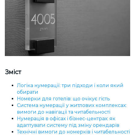
Зміст
Логіка нумерації: три підходи і коли який
обирати
Номерки для готелів: що очікує гість
Система нумерації у житлових комплексах:
вимоги до навігації та читабельності
Нумерація в офісах і бізнес-центрах: як
адаптувати систему під зміну орендарів
Технічні вимоги до номерків і читабельності