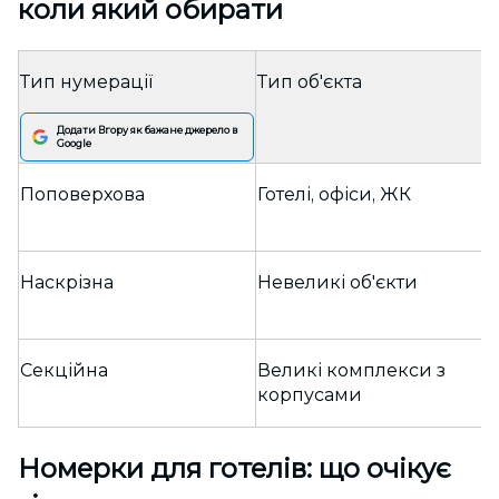
коли який обирати
Тип нумерації
Тип об'єкта
Додати Вгору як бажане джерело в
Google
Поповерхова
Готелі, офіси, ЖК
Наскрізна
Невеликі об'єкти
Секційна
Великі комплекси з
корпусами
Номерки для готелів: що очікує