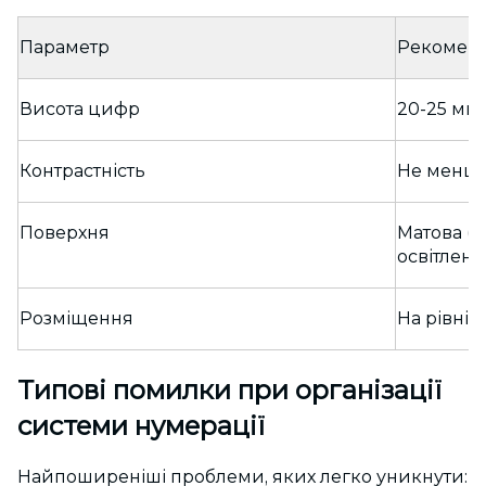
Параметр
Рекоменд
Висота цифр
20-25 мм 
Контрастність
Не менш
Поверхня
Матова (б
освітленн
Розміщення
На рівні 
Типові помилки при організації
системи нумерації
Найпоширеніші проблеми, яких легко уникнути: