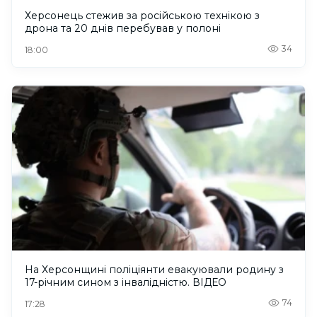
Херсонець стежив за російською технікою з
дрона та 20 днів перебував у полоні
34
18:00
На Херсонщині поліціянти евакуювали родину з
17-річним сином з інвалідністю. ВІДЕО
74
17:28