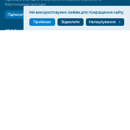
Херсонщини сьогодні
Ми використовуємо cookies для покращення сайту.
Підписатися
Приймаю
Відхилити
Налаштування
СТОРІНКИ
Новини
Тексти
Історії
Аналітика
Фактчек
Розслідування
Право
Фото
Перерва на каву
Промо
Життя
Блоги
Відео
Архів
Про нас
Контакти
Редакційна політика
Політика конфіденційності
Cпівпраця
КОНТАКТИ