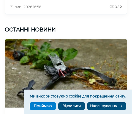
245
31 лип. 2026 16:56
ОСТАННІ НОВИНИ
Ми використовуємо cookies для покращення сайту.
Приймаю
Відхилити
Налаштування
Жителька Урожайного на Херсонщині після
дронової атаки перебуває в комі
10
13:36