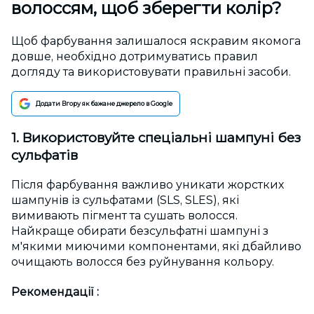
волоссям, щоб зберегти колір?
Щоб фарбування залишалося яскравим якомога
довше, необхідно дотримуватись правил
догляду та використовувати правильні засоби.
Додати Вгору як бажане джерело в Google
1. Використовуйте спеціальні шампуні без
сульфатів
Після фарбування важливо уникати жорстких
шампунів із сульфатами (SLS, SLES), які
вимивають пігмент та сушать волосся.
Найкраще обирати безсульфатні шампуні з
м'якими миючими компонентами, які дбайливо
очищають волосся без руйнування кольору.
Рекомендації :