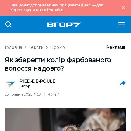
Ваш донат допомагає нам працювати й далі — для
Херсонщини та всієї України.
Головна
Тексти
Промо
Реклама
Як зберегти колір фарбованого
волосся надовго?
PIED-DE-POULE
Автор
28 травня 2025 17:59
414