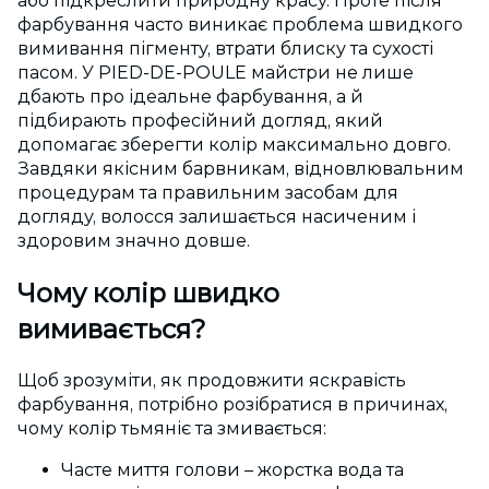
або підкреслити природну красу. Проте після
фарбування часто виникає проблема швидкого
вимивання пігменту, втрати блиску та сухості
пасом. У PIED-DE-POULE майстри не лише
дбають про ідеальне фарбування, а й
підбирають професійний догляд, який
допомагає зберегти колір максимально довго.
Завдяки якісним барвникам, відновлювальним
процедурам та правильним засобам для
догляду, волосся залишається насиченим і
здоровим значно довше.
Чому колір швидко
вимивається?
Щоб зрозуміти, як продовжити яскравість
фарбування, потрібно розібратися в причинах,
чому колір тьмяніє та змивається:
Часте миття голови – жорстка вода та