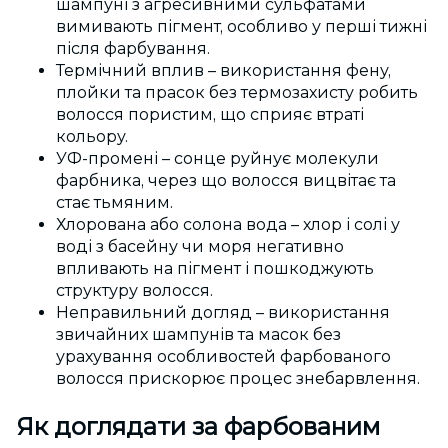
шампуні з агресивними сульфатами
вимивають пігмент, особливо у перші тижні
після фарбування.
Термічний вплив – використання фену,
плойки та прасок без термозахисту робить
волосся пористим, що сприяє втраті
кольору.
УФ-промені – сонце руйнує молекули
фарбника, через що волосся вицвітає та
стає тьмяним.
Хлорована або солона вода – хлор і солі у
воді з басейну чи моря негативно
впливають на пігмент і пошкоджують
структуру волосся.
Неправильний догляд – використання
звичайних шампунів та масок без
урахування особливостей фарбованого
волосся прискорює процес знебарвлення.
Як доглядати за фарбованим