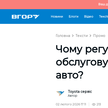
Ваш д
Новини
Блоги
Відео
Текст
Головна
Тексти
Промо
Чому регу
обслугову
авто?
Toyota сервіс
Автор
02 лютого 2026 17:11
213