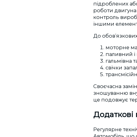
підроблених аб
роботи двигуна 
контроль виробн
іншими елемент
До обов’язкових
моторне ма
паливний і 
гальмівна 
свічки зап
трансмісійн
Своєчасна замін
зношуванню вну
це подовжує тер
Додаткові 
Регулярне техні
Автомобіль, що 