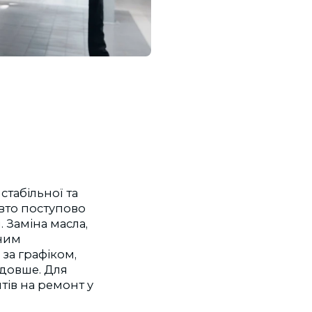
стабільної та
авто поступово
 Заміна масла,
зним
за графіком,
 довше. Для
тів на ремонт у