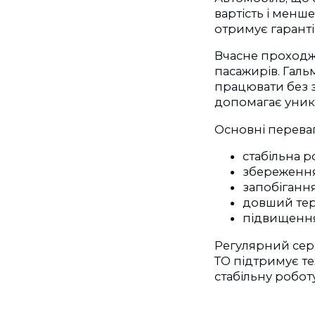
вартість і менше
отримує гаранті
Вчасне проходже
пасажирів. Галь
працювати без з
допомагає уникн
Основні перева
стабільна р
збереження
запобіганн
довший терм
підвищення 
Регулярний сер
ТО підтримує те
стабільну робот