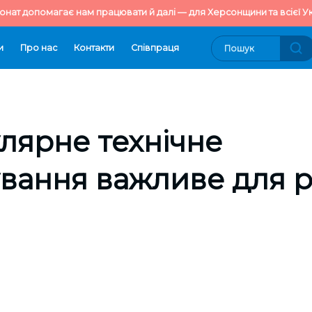
онат допомагає нам працювати й далі — для Херсонщини та всієї Ук
и
Про нас
Контакти
Cпівпраця
лярне технічне
вання важливе для 