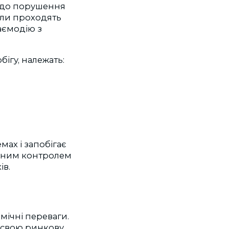
 до порушення
али проходять
аємодію з
ігу, належать:
мах і запобігає
ічним контролем
ів.
мічні переваги.
є свою ринкову