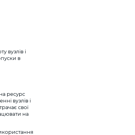
у вузлів і
опуски в
на ресурс
нні вузлів і
трачає свої
рацювати на
 Використання