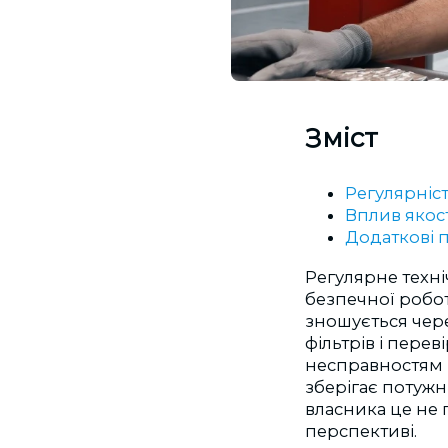
Зміст
Регулярніст
Вплив якост
Додаткові 
Регулярне техн
безпечної робот
зношується чере
фільтрів і пере
несправностям щ
зберігає потужн
власника це не 
перспективі.