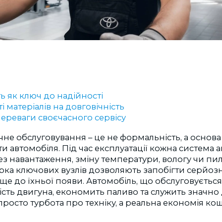
ь як ключ до надійності
і матеріалів на довговічність
переваги своєчасного сервісу
ічне обслуговування
–
це не формальність, а основа 
и автомобіля. Під час експлуатації кожна система 
з навантаження, зміну температури, вологу чи пил.
вірка ключових вузлів дозволяють запобігти серйо
е до їхньої появи. Автомобіль, що обслуговується 
ість двигуна, економить паливо та служить значно
просто турбота про техніку, а реальна економія кош