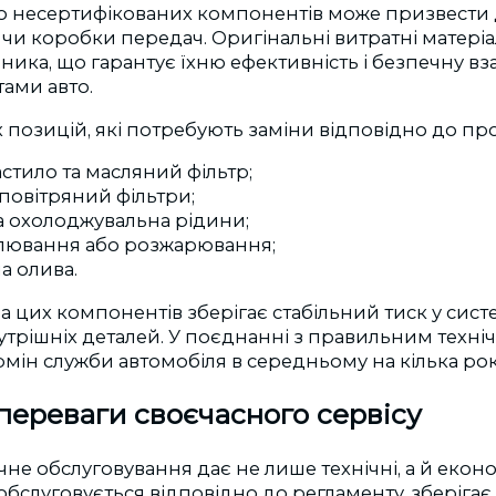
о несертифікованих компонентів може призвести
чи коробки передач. Оригінальні витратні матері
ика, що гарантує їхню ефективність і безпечну вз
ами авто.
 позицій, які потребують заміни відповідно до проб
стило та масляний фільтр;
повітряний фільтри;
та охолоджувальна рідини;
алювання або розжарювання;
а олива.
а цих компонентів зберігає стабільний тиск у систе
трішніх деталей. У поєднанні з правильним техн
мін служби автомобіля в середньому на кілька рок
переваги своєчасного сервісу
чне обслуговування дає не лише технічні, а й еконо
обслуговується відповідно до регламенту, зберіга