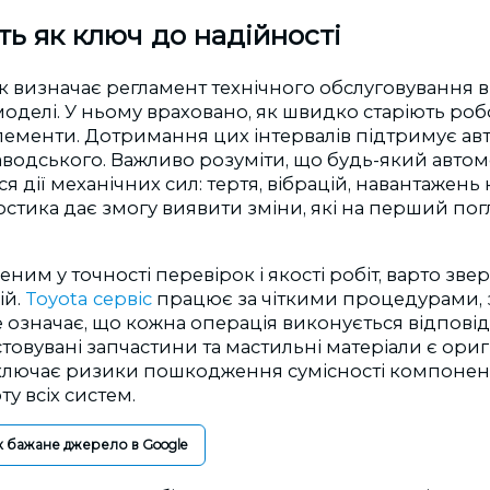
ть як ключ до надійності
 визначає регламент технічного обслуговування в
оделі. У ньому враховано, як швидко старіють роб
елементи. Дотримання цих інтервалів підтримує авто
водського. Важливо розуміти, що будь-який автомо
я дії механічних сил: тертя, вібрацій, навантажень н
остика дає змогу виявити зміни, які на перший пог
ним у точності перевірок і якості робіт, варто зве
ій.
Toyota сервіс
працює за чіткими процедурами,
означає, що кожна операція виконується відповід
товувані запчастини та мастильні матеріали є ори
ключає ризики пошкодження сумісності компоненті
у всіх систем.
к бажане джерело в Google