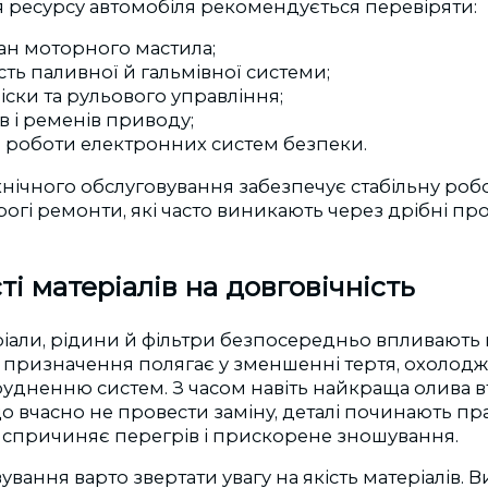
 ресурсу автомобіля рекомендується перевіряти:
тан моторного мастила;
ть паливної й гальмівної системи;
іски та рульового управління;
ів і ременів приводу;
ь роботи електронних систем безпеки.
хнічного обслуговування забезпечує стабільну робот
гі ремонти, які часто виникають через дрібні пр
ті матеріалів на довговічність
іали, рідини й фільтри безпосередньо впливають 
є призначення полягає у зменшенні тертя, охолодже
рудненню систем. З часом навіть найкраща олива в
що вчасно не провести заміну, деталі починають п
о спричиняє перегрів і прискорене зношування.
вування варто звертати увагу на якість матеріалів.