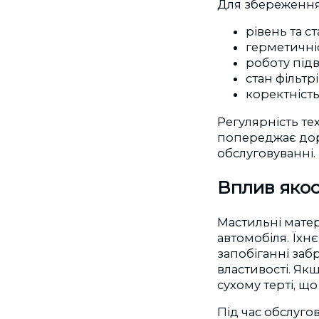
Для збереження
рівень та с
герметичніс
роботу підв
стан фільтр
коректніст
Регулярність те
попереджає доро
обслуговуванні.
Вплив якос
Мастильні матер
автомобіля. Їхн
запобіганні заб
властивості. Як
сухому терті, щ
Під час обслуго