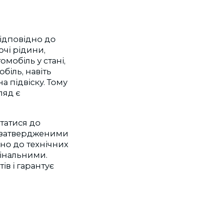
ідповідно до
очі рідини,
мобіль у стані,
біль, навіть
а підвіску. Тому
ляд є
ртатися до
 затвердженими
но до технічних
гінальними.
в і гарантує