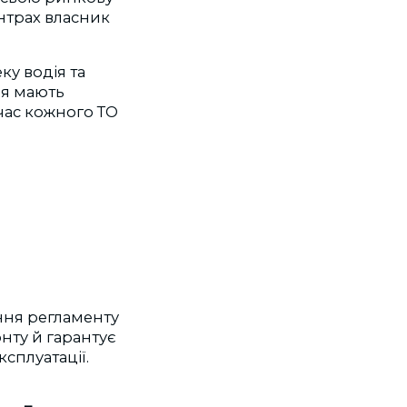
ентрах власник
у водія та
ня мають
 час кожного ТО
ння регламенту
нту й гарантує
сплуатації.