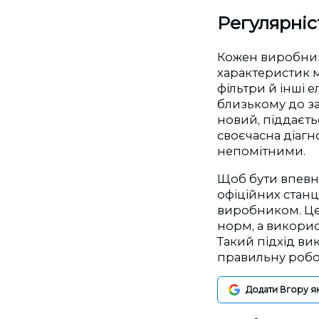
Регулярніс
Кожен виробник
характеристик м
фільтри й інші 
близькому до за
новий, піддаєтьс
своєчасна діагн
непомітними.
Щоб бути впевне
офіційних станц
виробником. Це 
норм, а викорис
Такий підхід ви
правильну робот
Додати Вгору я