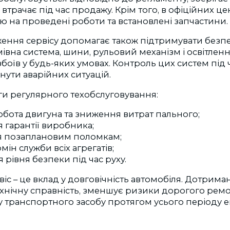
 втрачає під час продажу. Крім того, в офіційних ц
ю на проведені роботи та встановлені запчастини.
ння сервісу допомагає також підтримувати безпек
мівна система, шини, рульовий механізм і освітлен
боїв у будь-яких умовах. Контроль цих систем під
ути аварійних ситуацій.
ги регулярного техобслуговування:
обота двигуна та зниження витрат пального;
 гарантії виробника;
я позаплановим поломкам;
ін служби всіх агрегатів;
рівня безпеки під час руху.
віс
–
це вклад у довговічність автомобіля. Дотрима
хнічну справність, зменшує ризики дорогого ремо
у транспортного засобу протягом усього періоду ек