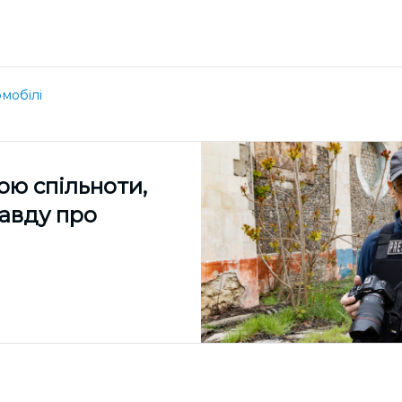
мобілі
ою спільноти,
равду про